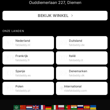
Ouddiemerlaan 227, Diemen
BEKIJK WINKEL
ONZE LANDEN
Nederland
Duitsland
🇳🇱
🇩🇪
fatdaddy.nl
fatdaddy.de
Frankrijk
Italië
🇫🇷
🇮🇹
fatdaddy.fr
fatdaddy.it
Spanje
Denemarken
🇪🇸
🇩🇰
fatdaddy.es
fatdaddy.dk
Polen
International
🇵🇱
🌍
fatdaddy.pl
ridefatdaddy.com