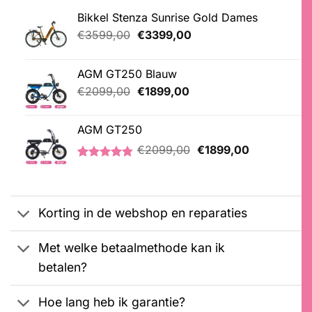
Bikkel Stenza Sunrise Gold Dames
Oorspronkelijke
Huidige
€
3599,00
€
3399,00
prijs
prijs
was:
is:
AGM GT250 Blauw
€3599,00.
€3399,00.
Oorspronkelijke
Huidige
€
2099,00
€
1899,00
prijs
prijs
was:
is:
AGM GT250
€2099,00.
€1899,00.
Oorspronkelijke
Huidige
€
2099,00
€
1899,00
prijs
prijs
Gewaardeerd
21
was:
is:
4.76
op 5
€2099,00.
€1899,00.
gebaseerd
op
Korting in de webshop en reparaties
klantbeoordelingen
Met welke betaalmethode kan ik
betalen?
Hoe lang heb ik garantie?