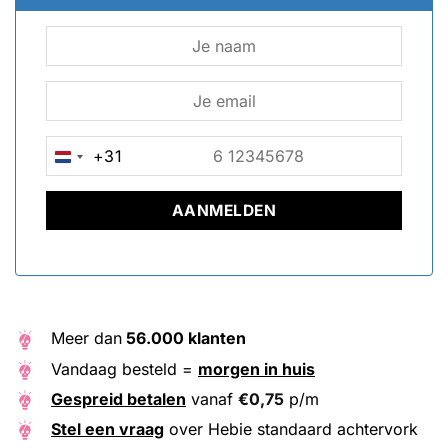
+31
NETHERLANDS
+31
Meer dan
56.000 klanten
Vandaag besteld =
morgen in huis
Gespreid betalen
vanaf
€
0,75
p/m
Stel een vraag
over Hebie standaard achtervork