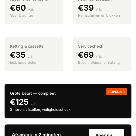
€60
€39
v.a.
v.a.
Voor & achter
Remschijven en blokken
Ketting & cassette
Servicecheck
€35
€69
v.a.
v.a.
Incl. onderdelen
Bosch, Shimano, Bafang
POPULAIR
Grote beurt — compleet
€125
v.a.
Smeren, afstellen, veiligheidscheck
Afspraak in 2 minuten
Boek nu →