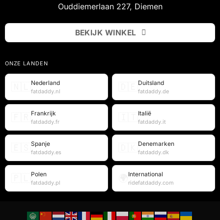
Ouddiemerlaan 227, Diemen
BEKIJK WINKEL
ONZE LANDEN
Nederland
Duitsland
🇳🇱
🇩🇪
fatdaddy.nl
fatdaddy.de
Frankrijk
Italië
🇫🇷
🇮🇹
fatdaddy.fr
fatdaddy.it
Spanje
Denemarken
🇪🇸
🇩🇰
fatdaddy.es
fatdaddy.dk
Polen
International
🇵🇱
🌍
fatdaddy.pl
ridefatdaddy.com