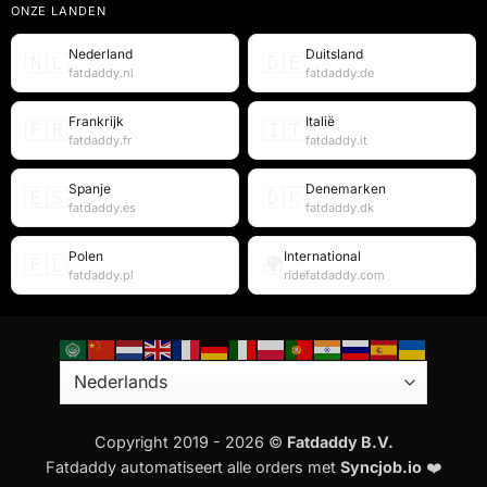
ONZE LANDEN
Nederland
Duitsland
🇳🇱
🇩🇪
fatdaddy.nl
fatdaddy.de
Frankrijk
Italië
🇫🇷
🇮🇹
fatdaddy.fr
fatdaddy.it
Spanje
Denemarken
🇪🇸
🇩🇰
fatdaddy.es
fatdaddy.dk
Polen
International
🇵🇱
🌍
fatdaddy.pl
ridefatdaddy.com
Copyright 2019 - 2026 ©
Fatdaddy B.V.
Fatdaddy automatiseert alle orders met
Syncjob.io
❤️