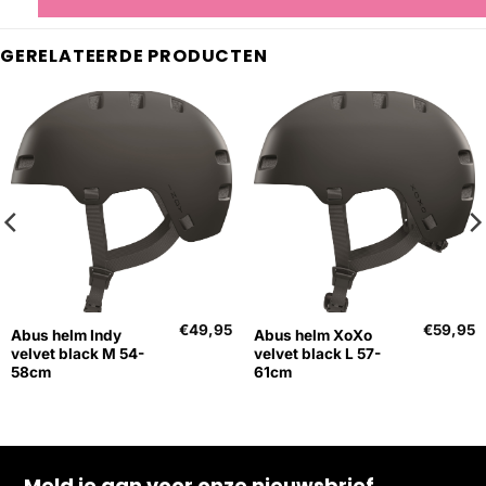
GERELATEERDE PRODUCTEN
€
49,95
€
59,95
Abus helm Indy
Abus helm XoXo
velvet black M 54-
velvet black L 57-
58cm
61cm
Meld je aan voor onze nieuwsbrief