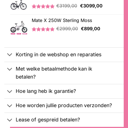
Oorspronkelijke
Huidige
€
3199,00
€
3099,00
prijs
prijs
Gewaardeerd
1
was:
is:
5.00
op 5
Mate X 250W Sterling Moss
€3199,00.
€3099,00.
gebaseerd
Oorspronkelijke
Huidige
op
€
2999,00
€
899,00
klantbeoordeling
prijs
prijs
Gewaardeerd
3
was:
is:
5.00
op 5
€2999,00.
€899,00.
gebaseerd
op
Korting in de webshop en reparaties
klantbeoordelingen
Met welke betaalmethode kan ik
betalen?
Hoe lang heb ik garantie?
Hoe worden jullie producten verzonden?
Lease of gespreid betalen?