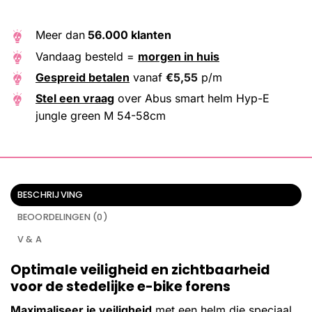
Meer dan
56.000 klanten
Vandaag besteld =
morgen in huis
Gespreid betalen
vanaf
€
5,55
p/m
Stel een vraag
over Abus smart helm Hyp-E
jungle green M 54-58cm
BESCHRIJVING
BEOORDELINGEN (0)
V & A
Optimale veiligheid en zichtbaarheid
voor de stedelijke e-bike forens
Maximaliseer je veiligheid
met een helm die speciaal