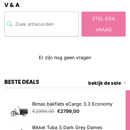
V & A
STEL EEN
VRAAG
Er zijn nog geen vragen
BESTE DEALS
bekijk de sale
Bimas bakfiets eCargo 3.3 Economy
Oorspronkelijke
Huidige
€
2999,00
€
2799,00
prijs
prijs
was:
is:
Bikkel Tuba S Dark Grey Dames
€2999,00.
€2799,00.