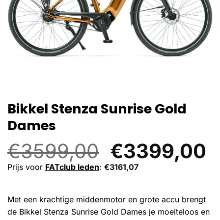
Bikkel Stenza Sunrise Gold
Dames
Oorspronkel
H
€
3599,00
€
3399,00
prijs
p
Prijs voor
FATclub leden
:
€
3161,07
was:
is
Met een krachtige middenmotor en grote accu brengt
€3599,00.
€
de Bikkel Stenza Sunrise Gold Dames je moeiteloos en