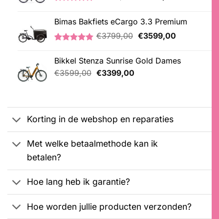
prijs
prijs
Gewaardeerd
1
was:
is:
5.00
op 5
Bimas Bakfiets eCargo 3.3 Premium
€3199,00.
€3099,00.
gebaseerd
op
Oorspronkelijke
Huidige
€
3799,00
€
3599,00
klantbeoordeling
prijs
prijs
Gewaardeerd
2
was:
is:
5.00
op 5
Bikkel Stenza Sunrise Gold Dames
€3799,00.
€3599,00.
gebaseerd
Oorspronkelijke
Huidige
op
€
3599,00
€
3399,00
klantbeoordelingen
prijs
prijs
was:
is:
€3599,00.
€3399,00.
Korting in de webshop en reparaties
Met welke betaalmethode kan ik
betalen?
Hoe lang heb ik garantie?
Hoe worden jullie producten verzonden?