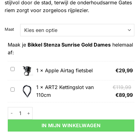
stijlvol door de stad, terwijl de onderhoudsarme Gates
riem zorgt voor zorgeloos rijplezier.
Alternative:
Maat
Maak je
Bikkel Stenza Sunrise Gold Dames
helemaal
af:
Apple
1
×
Apple Airtag fietsbel
€
29,99
Airtag
fietsbel
Oo
1
×
ART2 Kettingslot van
€
119,99
ART2
pri
Hu
110cm
€
89,99
Kettingslot
wa
pri
van
€1
is:
Bikkel Stenza Sunrise Gold Dames aantal
110cm
€8
IN MIJN WINKELWAGEN