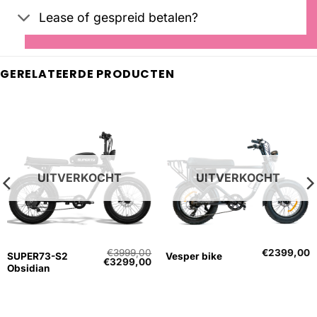
Lease of gespreid betalen?
GERELATEERDE PRODUCTEN
UITVERKOCHT
UITVERKOCHT
€
3999,00
€
2399,00
SUPER73-S2
Vesper bike
Oorspronkelijke
Huidige
€
3299,00
Obsidian
prijs
prijs
was:
is:
€3999,00.
€3299,00.