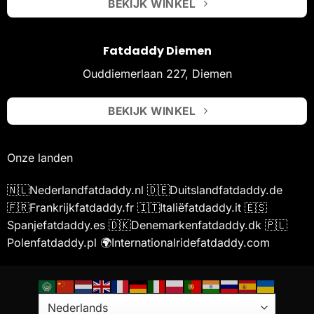
BEKIJK WINKEL
Fatdaddy Diemen
Ouddiemerlaan 227, Diemen
BEKIJK WINKEL
Onze landen
🇳🇱
Nederland
fatdaddy.nl
🇩🇪
Duitsland
fatdaddy.de
🇫🇷
Frankrijk
fatdaddy.fr
🇮🇹
Italië
fatdaddy.it
🇪🇸
Spanje
fatdaddy.es
🇩🇰
Denemarken
fatdaddy.dk
🇵🇱
Polen
fatdaddy.pl
🌍
International
ridefatdaddy.com