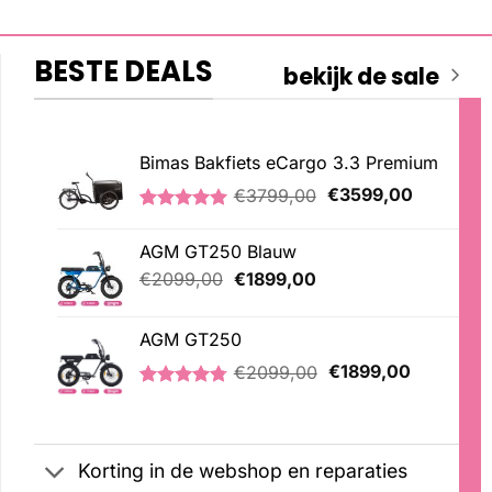
BESTE DEALS
bekijk de sale
Bimas Bakfiets eCargo 3.3 Premium
Oorspronkelijke
Huidige
€
3799,00
€
3599,00
prijs
prijs
Gewaardeerd
2
was:
is:
5.00
op 5
AGM GT250 Blauw
€3799,00.
€3599,00
gebaseerd
op
Oorspronkelijke
Huidige
€
2099,00
€
1899,00
klantbeoordelingen
prijs
prijs
was:
is:
AGM GT250
€2099,00.
€1899,00.
Oorspronkelijke
Huidige
€
2099,00
€
1899,00
prijs
prijs
Gewaardeerd
21
was:
is:
4.76
op 5
€2099,00.
€1899,00
gebaseerd
op
Korting in de webshop en reparaties
klantbeoordelingen