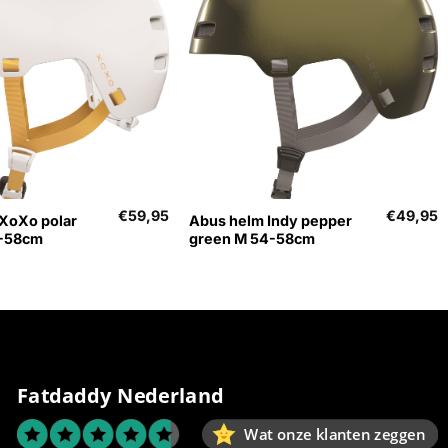
+
€
59,95
€
49,95
XoXo polar
Abus helm Indy pepper
4-58cm
green M 54-58cm
Fatdaddy Nederland
Wat onze klanten zeggen