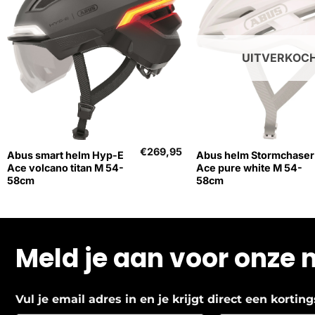
UITVERKOC
+
+
€
269,95
Abus smart helm Hyp-E
Abus helm Stormchaser
Ace volcano titan M 54-
Ace pure white M 54-
58cm
58cm
Meld je aan voor onze 
Vul je email adres in en je krijgt direct een korti