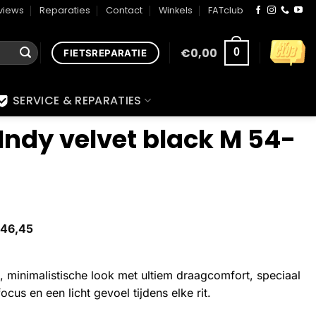
views
Reparaties
Contact
Winkels
FATclub
€
0,00
0
FIETSREPARATIE
SERVICE & REPARATIES
Indy velvet black M 54-
46,45
, minimalistische look met ultiem draagcomfort, speciaal
us en een licht gevoel tijdens elke rit.