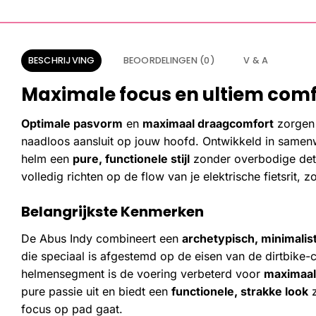
BESCHRIJVING
BEOORDELINGEN (0)
V & A
Maximale focus en ultiem comfo
Optimale pasvorm
en
maximaal draagcomfort
zorgen 
naadloos aansluit op jouw hoofd. Ontwikkeld in samenwe
helm een
pure, functionele stijl
zonder overbodige deta
volledig richten op de flow van je elektrische fietsrit, z
Belangrijkste Kenmerken
De Abus Indy combineert een
archetypisch, minimalis
die speciaal is afgestemd op de eisen van de dirtbike-
helmensegment is de voering verbeterd voor
maximaal
pure passie uit en biedt een
functionele, strakke look
z
focus op pad gaat.