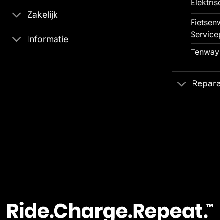
Elektris
Zakelijk
Fietsenw
Service
Informatie
Tenways
Repara