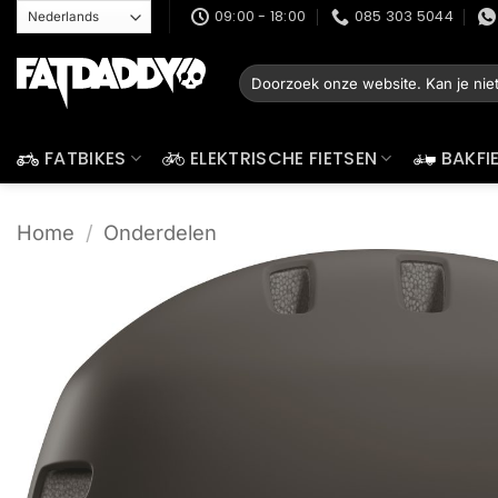
Ga
09:00 - 18:00
085 303 5044
naar
inhoud
Zoeken
naar:
FATBIKES
ELEKTRISCHE FIETSEN
BAKFI
Home
/
Onderdelen