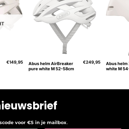
HT
+
+
€
149,95
€
249,95
Abus helm AirBreaker
Abus helm 
pure white M 52-58cm
white M 5
nieuwsbrief
.
ngscode voor €5 in je mailbox