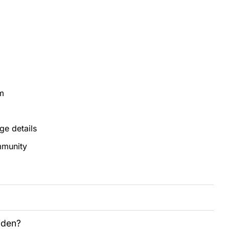
m
ge details
mmunity
jden?