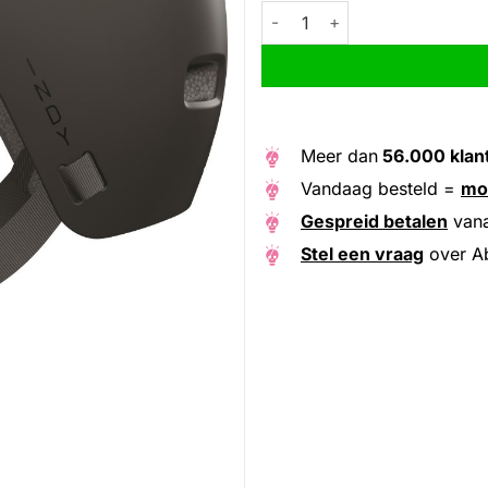
Abus helm Indy velvet black 
Alternative:
Meer dan
56.000 klan
Vandaag besteld =
mo
Gespreid betalen
van
Stel een vraag
over Ab