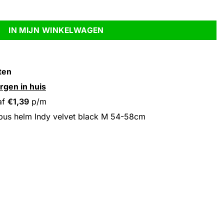
M 54-58cm aantal
IN MIJN WINKELWAGEN
ten
rgen in huis
af
€
1,39
p/m
us helm Indy velvet black M 54-58cm