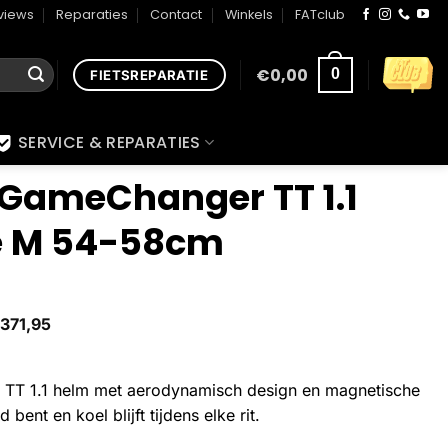
views
Reparaties
Contact
Winkels
FATclub
€
0,00
0
FIETSREPARATIE
SERVICE & REPARATIES
GameChanger TT 1.1
e M 54-58cm
371,95
TT 1.1 helm met aerodynamisch design en magnetische
 bent en koel blijft tijdens elke rit.