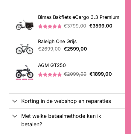
Bimas Bakfiets eCargo 3.3 Premium
Oorspronkelijke
Huidige
€
3799,00
€
3599,00
prijs
prijs
Gewaardeerd
2
was:
is:
5.00
op 5
Raleigh One Grijs
€3799,00.
€3599,00
gebaseerd
op
Oorspronkelijke
Huidige
€
2699,00
€
2599,00
klantbeoordelingen
prijs
prijs
was:
is:
AGM GT250
€2699,00.
€2599,00.
Oorspronkelijke
Huidige
€
2099,00
€
1899,00
prijs
prijs
Gewaardeerd
21
was:
is:
4.76
op 5
€2099,00.
€1899,00
gebaseerd
op
Korting in de webshop en reparaties
klantbeoordelingen
Met welke betaalmethode kan ik
betalen?