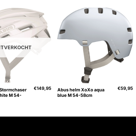
ITVERKOCHT
+
€
149,95
€
59,95
 Stormchaser
Abus helm XoXo aqua
hite M 54-
blue M 54-58cm