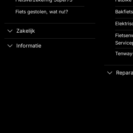
Fiets gestolen, wat nu!?
Bakfiets
Elektris
Zakelijk
Fietsenw
Service
Informatie
Tenways
Repara