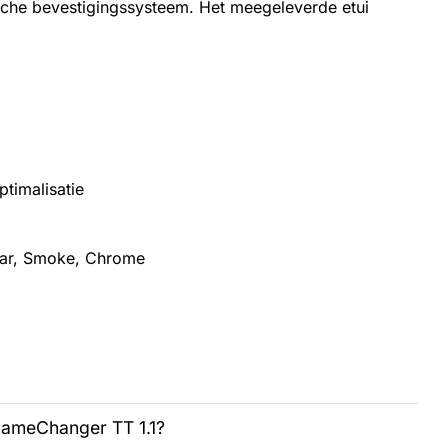
ische bevestigingssysteem. Het meegeleverde etui
timalisatie
lear, Smoke, Chrome
 GameChanger TT 1.1?