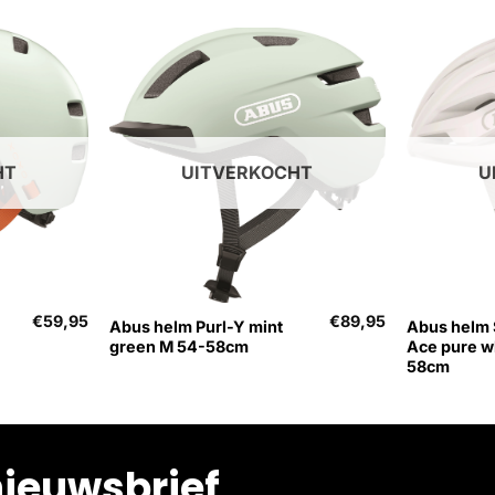
HT
UITVERKOCHT
U
+
+
€
59,95
€
89,95
Abus helm Purl-Y mint
Abus helm
green M 54-58cm
Ace pure w
58cm
nieuwsbrief