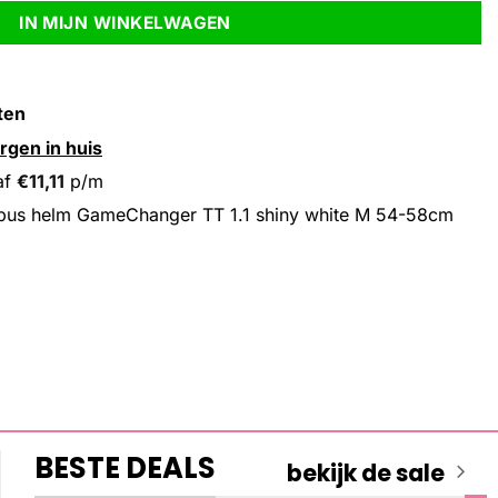
IN MIJN WINKELWAGEN
ten
rgen in huis
af
€
11,11
p/m
bus helm GameChanger TT 1.1 shiny white M 54-58cm
BESTE DEALS
bekijk de sale