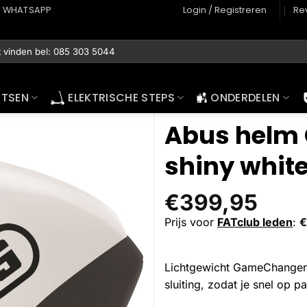
WHATSAPP
Login / Registreren
Re
ETSEN
ELEKTRISCHE STEPS
ONDERDELEN
Abus helm 
shiny whit
€
399,95
Prijs voor
FATclub leden
:
€
Lichtgewicht GameChanger 
sluiting, zodat je snel op pad