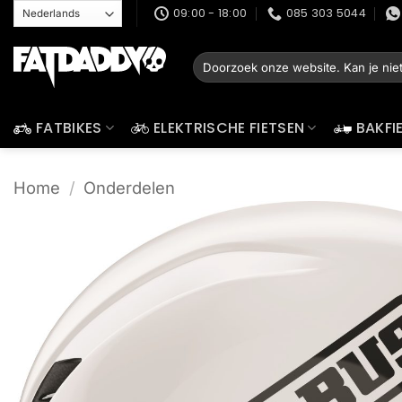
Ga
09:00 - 18:00
085 303 5044
naar
inhoud
Zoeken
naar:
FATBIKES
ELEKTRISCHE FIETSEN
BAKFI
Home
/
Onderdelen