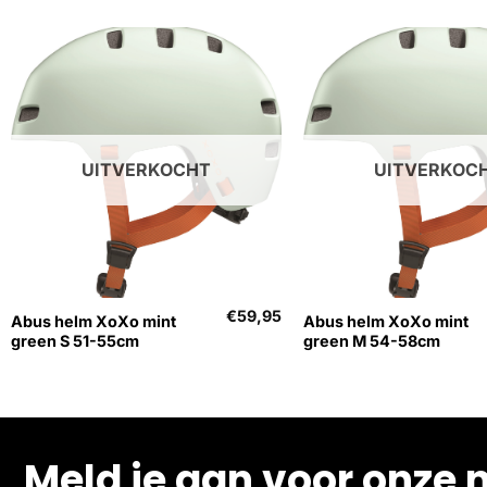
UITVERKOCHT
UITVERKOC
+
+
€
59,95
Abus helm XoXo mint
Abus helm XoXo mint
green S 51-55cm
green M 54-58cm
Meld je aan voor onze 