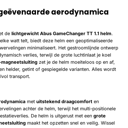
ongeëvenaarde aerodynamica
met de
lichtgewicht Abus GameChanger TT 1.1 helm
.
 elke watt telt, biedt deze helm een geoptimaliseerde
twervelingen minimaliseert. Het gestroomlijnde ontwerp
namisch verlies, terwijl de grote luchtinlaat je koel
k-magneetsluiting
zet je de helm moeiteloos op en af,
en helder, getint of gespiegelde varianten. Alles wordt
lvol transport.
rodynamica
met
uitstekend draagcomfort
en
velingen achter de helm, terwijl het multi-positionele
estatieverlies. De helm is uitgerust met een
grote
neetsluiting
maakt het opzetten snel en veilig. Wissel