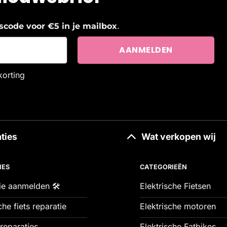
.
ngscode voor €5 in je mailbox
korting
ties
Wat verkopen wij
IES
CATEGORIEËN
ie aanmelden 🛠️
Elektrische Fietsen
che fiets reparatie
Elektrische motoren
reparaties
Elektrische Fatbikes