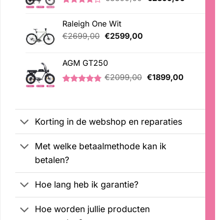
prijs
prijs
Gewaardeerd
5
was:
is:
4.20
op 5
Raleigh One Wit
€3399,00.
€2399,00
gebaseerd
op
Oorspronkelijke
Huidige
€
2699,00
€
2599,00
klantbeoordelingen
prijs
prijs
was:
is:
AGM GT250
€2699,00.
€2599,00.
Oorspronkelijke
Huidige
€
2099,00
€
1899,00
prijs
prijs
Gewaardeerd
21
was:
is:
4.76
op 5
€2099,00.
€1899,00
gebaseerd
op
Korting in de webshop en reparaties
klantbeoordelingen
Met welke betaalmethode kan ik
betalen?
Hoe lang heb ik garantie?
Hoe worden jullie producten