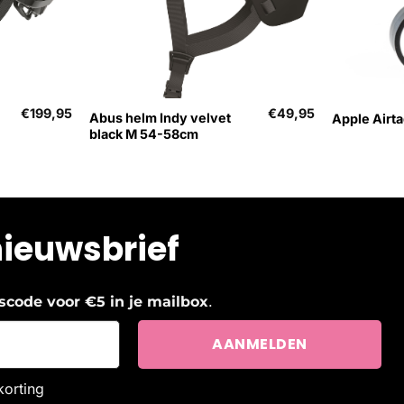
+
+
€
199,95
€
49,95
Abus helm Indy velvet
Apple Airta
black M 54-58cm
nieuwsbrief
.
ngscode voor €5 in je mailbox
korting