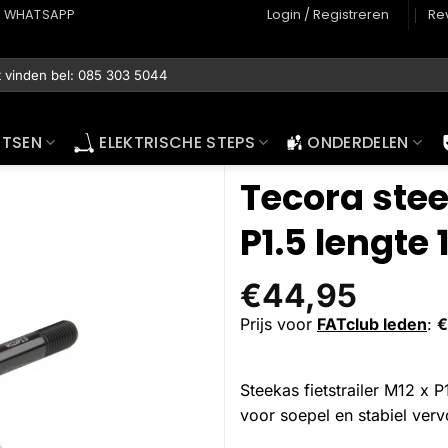
WHATSAPP
Login / Registreren
Re
ETSEN
ELEKTRISCHE STEPS
ONDERDELEN
Tecora stee
P1.5 lengte
€
44,95
Prijs voor
FATclub leden
:
€
Steekas fietstrailer M12 x 
voor soepel en stabiel vervo