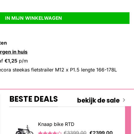
 x P1.5 lengte 166-178L aantal
IN MIJN WINKELWAGEN
ten
rgen in huis
af
€
1,25
p/m
cora steekas fietstrailer M12 x P1.5 lengte 166-178L
BESTE DEALS
bekijk de sale
Knaap bike RTD
Oorspronkelijke
Huidige
€
3399,00
€
2399,00