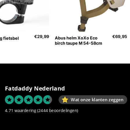
+
€
29,99
€
69,95
Abus helm XoXo Eco
g fietsbel
birch taupe M 54-58cm
Fatdaddy Nederland
Wat onze klanten zeggen
4.71 waardering
(2444 beoordelingen)