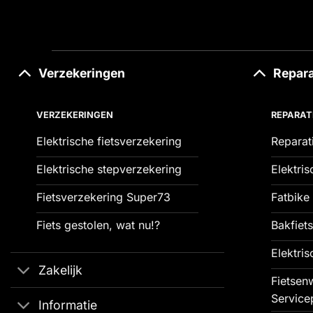
Verzekeringen
Repara
VERZEKERINGEN
REPARAT
Elektrische fietsverzekering
Reparat
Elektrische stepverzekering
Elektris
Fietsverzekering Super73
Fatbike 
Fiets gestolen, wat nu!?
Bakfiets
Elektris
Zakelijk
Fietsenw
Service
Informatie