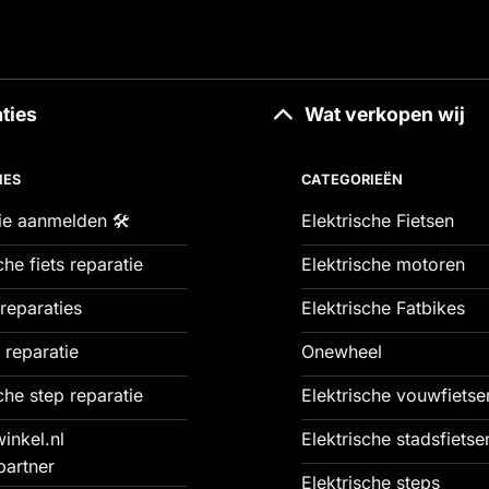
ties
Wat verkopen wij
IES
CATEGORIEËN
ie aanmelden 🛠️
Elektrische Fietsen
che fiets reparatie
Elektrische motoren
reparaties
Elektrische Fatbikes
 reparatie
Onewheel
che step reparatie
Elektrische vouwfietse
inkel.nl
Elektrische stadsfietse
partner
Elektrische steps