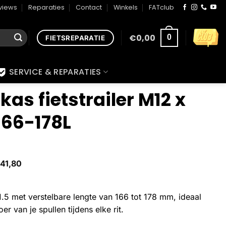
views
Reparaties
Contact
Winkels
FATclub
€
0,00
0
FIETSREPARATIE
SERVICE & REPARATIES
kas fietstrailer M12 x
 166-178L
41,80
P1.5 met verstelbare lengte van 166 tot 178 mm, ideaal
er van je spullen tijdens elke rit.