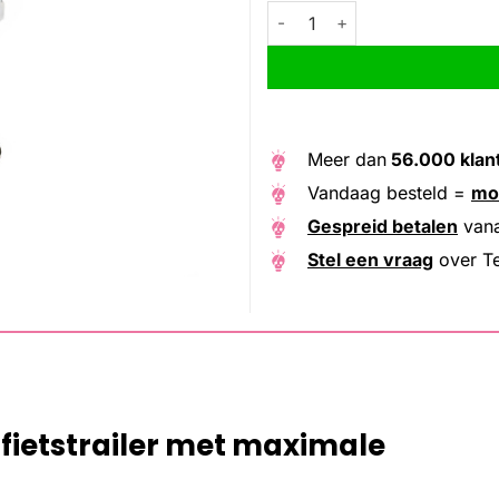
Tecora steekas fietstrailer M12
Alternative:
Meer dan
56.000 klan
Vandaag besteld =
mo
Gespreid betalen
van
Stel een vraag
over Te
fietstrailer met maximale