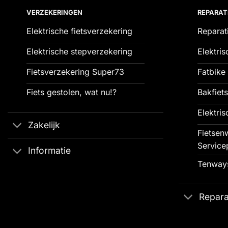
VERZEKERINGEN
REPARAT
Elektrische fietsverzekering
Reparat
Elektrische stepverzekering
Elektris
Fietsverzekering Super73
Fatbike 
Fiets gestolen, wat nu!?
Bakfiets
Elektris
Zakelijk
Fietsenw
Service
Informatie
Tenways
Repara