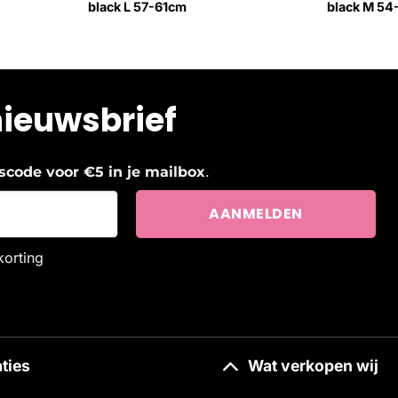
black L 57-61cm
black M 5
nieuwsbrief
.
ngscode voor €5 in je mailbox
korting
ties
Wat verkopen wij