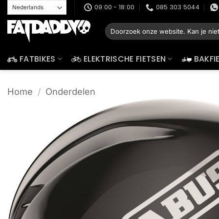
Ga
09:00 - 18:00
085 303 5044
naar
Zoeken
inhoud
naar:
FATBIKES
ELEKTRISCHE FIETSEN
BAKFI
Home
/
Onderdelen