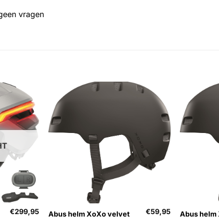
 geen vragen
HT
+
+
€
299,95
€
59,95
Abus helm XoXo velvet
Abus helm 