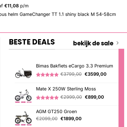
af
€
11,08
p/m
bus helm GameChanger TT 1.1 shiny black M 54-58cm
BESTE DEALS
bekijk de sale
Bimas Bakfiets eCargo 3.3 Premium
Oorspronkelijke
Huidige
€
3799,00
€
3599,00
prijs
prijs
Gewaardeerd
2
was:
is:
5.00
op 5
Mate X 250W Sterling Moss
€3799,00.
€3599,00
gebaseerd
op
Oorspronkelijke
Huidige
€
2999,00
€
899,00
klantbeoordelingen
prijs
prijs
Gewaardeerd
3
was:
is:
5.00
op 5
AGM GT250 Groen
€2999,00.
€899,00.
gebaseerd
Oorspronkelijke
Huidige
op
€
2099,00
€
1899,00
klantbeoordelingen
prijs
prijs