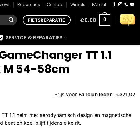
views
Reparaties
Contact
Winkels
FATclub
€
0,00
0
FIETSREPARATIE
SERVICE & REPARATIES
GameChanger TT 1.1
k M 54-58cm
Prijs voor
FATclub leden
:
€
371,07
TT 1.1 helm met aerodynamisch design en magnetische
 bent en koel blijft tijdens elke rit.