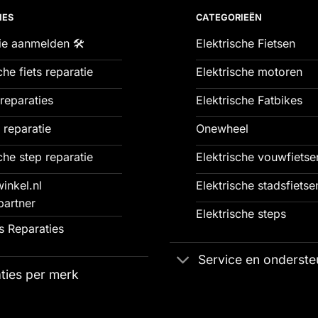
IES
CATEGORIEËN
ie aanmelden 🛠️
Elektrische Fietsen
che fiets reparatie
Elektrische motoren
reparaties
Elektrische Fatbikes
 reparatie
Onewheel
che step reparatie
Elektrische vouwfietse
inkel.nl
Elektrische stadsfietse
partner
Elektrische steps
 Reparaties
Service en onderste
ties per merk