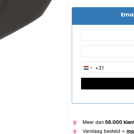
Emai
+31
NETHERLANDS
+31
Meer dan
56.000 klan
Vandaag besteld =
mo