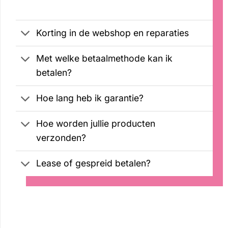
was:
is:
€2099,00.
€1899,00.
Korting in de webshop en reparaties
Met welke betaalmethode kan ik
betalen?
Hoe lang heb ik garantie?
Hoe worden jullie producten
verzonden?
Lease of gespreid betalen?