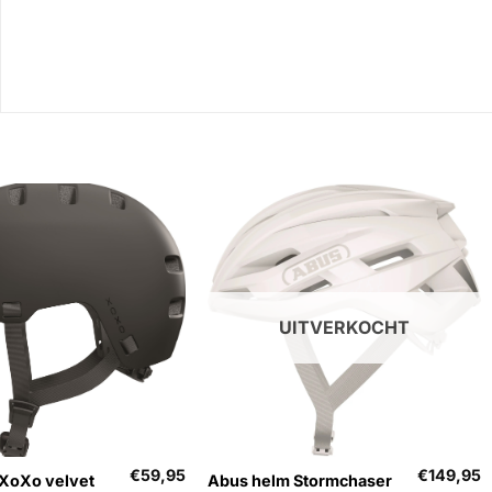
UITVERKOCHT
+
€
59,95
€
149,95
XoXo velvet
Abus helm Stormchaser