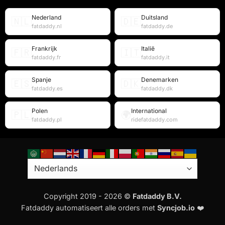
Nederland
Duitsland
🇳🇱
🇩🇪
fatdaddy.nl
fatdaddy.de
Frankrijk
Italië
🇫🇷
🇮🇹
fatdaddy.fr
fatdaddy.it
Spanje
Denemarken
🇪🇸
🇩🇰
fatdaddy.es
fatdaddy.dk
Polen
International
🇵🇱
🌍
fatdaddy.pl
ridefatdaddy.com
Copyright 2019 - 2026 ©
Fatdaddy B.V.
Fatdaddy automatiseert alle orders met
Syncjob.io
❤️