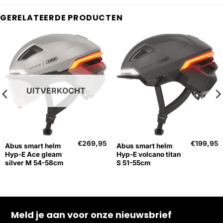
GERELATEERDE PRODUCTEN
UITVERKOCHT
€
269,95
€
199,95
Abus smart helm
Abus smart helm
Hyp-E Ace gleam
Hyp-E volcano titan
silver M 54-58cm
S 51-55cm
Meld je aan voor onze nieuwsbrief