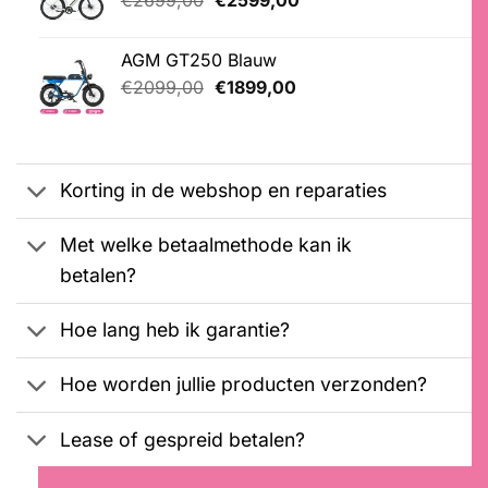
klantbeoordelingen
prijs
prijs
was:
is:
AGM GT250 Blauw
€2699,00.
€2599,00.
Oorspronkelijke
Huidige
€
2099,00
€
1899,00
prijs
prijs
was:
is:
€2099,00.
€1899,00.
Korting in de webshop en reparaties
Met welke betaalmethode kan ik
betalen?
Hoe lang heb ik garantie?
Hoe worden jullie producten verzonden?
Lease of gespreid betalen?