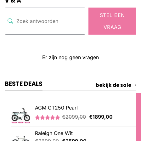
V & A
STEL EEN
VRAAG
Er zijn nog geen vragen
BESTE DEALS
bekijk de sale
AGM GT250 Pearl
Oorspronkelijke
Huidige
€
2099,00
€
1899,00
prijs
prijs
Gewaardeerd
2
was:
is:
5.00
op 5
Raleigh One Wit
€2099,00.
€1899,00.
gebaseerd
op
Oorspronkelijke
Huidige
€
2699,00
€
2599,00