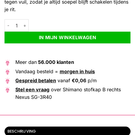
tegen vuil, zodat je altijd soepel blijft schakelen tijdens
je rit.
Shimano stofkap B rechts Nexus SG-3R40 aantal
Alternative:
IN MIJN WINKELWAGEN
Meer dan
56.000 klanten
Vandaag besteld =
morgen in huis
Gespreid betalen
vanaf
€
0,06
p/m
Stel een vraag
over Shimano stofkap B rechts
Nexus SG-3R40
BESCHRIJVING