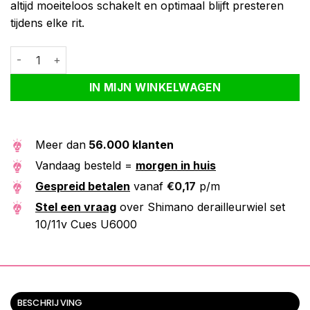
altijd moeiteloos schakelt en optimaal blijft presteren
tijdens elke rit.
Shimano derailleurwiel set 10/11v Cues U6000 aantal
Alternative:
IN MIJN WINKELWAGEN
Meer dan
56.000 klanten
Vandaag besteld =
morgen in huis
Gespreid betalen
vanaf
€
0,17
p/m
Stel een vraag
over Shimano derailleurwiel set
10/11v Cues U6000
BESCHRIJVING