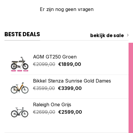
Er zijn nog geen vragen
BESTE DEALS
bekijk de sale
AGM GT250 Groen
Oorspronkelijke
Huidige
€
2099,00
€
1899,00
prijs
prijs
was:
is:
Bikkel Stenza Sunrise Gold Dames
€2099,00.
€1899,00.
Oorspronkelijke
Huidige
€
3599,00
€
3399,00
prijs
prijs
was:
is:
Raleigh One Grijs
€3599,00.
€3399,00.
Oorspronkelijke
Huidige
€
2699,00
€
2599,00
prijs
prijs
was:
is:
€2699,00.
€2599,00.