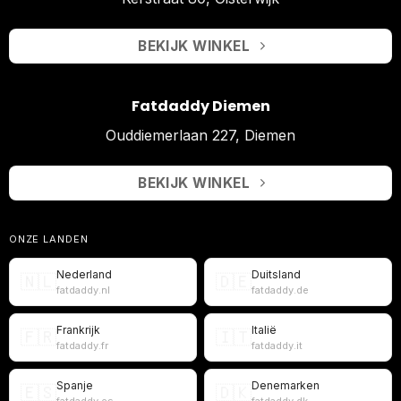
BEKIJK WINKEL
Fatdaddy Diemen
Ouddiemerlaan 227, Diemen
BEKIJK WINKEL
ONZE LANDEN
Nederland
Duitsland
🇳🇱
🇩🇪
fatdaddy.nl
fatdaddy.de
Frankrijk
Italië
🇫🇷
🇮🇹
fatdaddy.fr
fatdaddy.it
Spanje
Denemarken
🇪🇸
🇩🇰
fatdaddy.es
fatdaddy.dk