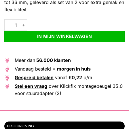
tot 36 mm, geleverd als set van 2 voor extra gemak en
flexibiliteit.
Klickfix montagebeugel 35.0 voor stuuradapter (2) aantal
Alternative:
IN MIJN WINKELWAGEN
Meer dan
56.000 klanten
Vandaag besteld =
morgen in huis
Gespreid betalen
vanaf
€
0,22
p/m
Stel een vraag
over Klickfix montagebeugel 35.0
voor stuuradapter (2)
BESCHRIJVING