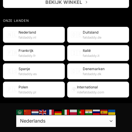
BEKIJK WINKEL
ONZE LANDEN
Nederland
Duitsland
🇳🇱
🇩🇪
fatdaddy.nl
fatdaddy.de
Frankrijk
Italië
🇫🇷
🇮🇹
fatdaddy.fr
fatdaddy.it
Spanje
Denemarken
🇪🇸
🇩🇰
fatdaddy.es
fatdaddy.dk
Polen
International
🇵🇱
🌍
fatdaddy.pl
ridefatdaddy.com