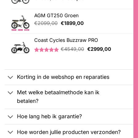
prijs
prijs
was:
is:
AGM GT250 Groen
€2699,00.
€2599,00.
Oorspronkelijke
Huidige
€
2099,00
€
1899,00
prijs
prijs
was:
is:
Coast Cycles Buzzraw PRO
€2099,00.
€1899,00.
Oorspronkelijke
Huidige
€
4549,00
€
2999,00
prijs
prijs
Gewaardeerd
1
was:
is:
5.00
op 5
€4549,00.
€2999,00.
gebaseerd
op
Korting in de webshop en reparaties
klantbeoordeling
Met welke betaalmethode kan ik
betalen?
Hoe lang heb ik garantie?
Hoe worden jullie producten verzonden?