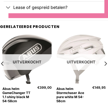
Lease of gespreid betalen?
GERELATEERDE PRODUCTEN
UITVERKOCHT
UITVERKOCHT
€
399,00
€
149,95
Abus helm
Abus helm
GameChanger TT
Stormchaser Ace
1.1 shiny black M
pure white M 54-
54-58cm
58cm