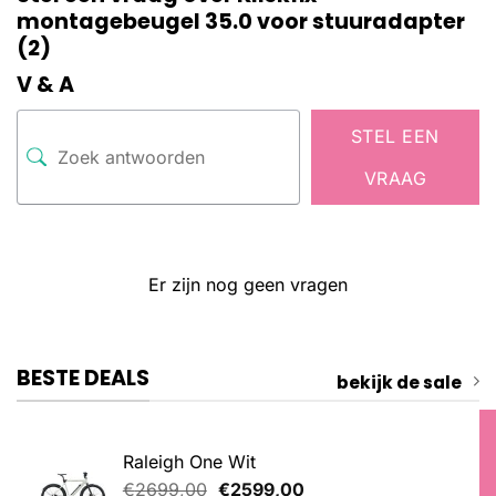
montagebeugel 35.0 voor stuuradapter
(2)
V & A
STEL EEN
VRAAG
Er zijn nog geen vragen
BESTE DEALS
bekijk de sale
Raleigh One Wit
Oorspronkelijke
Huidige
€
2699,00
€
2599,00