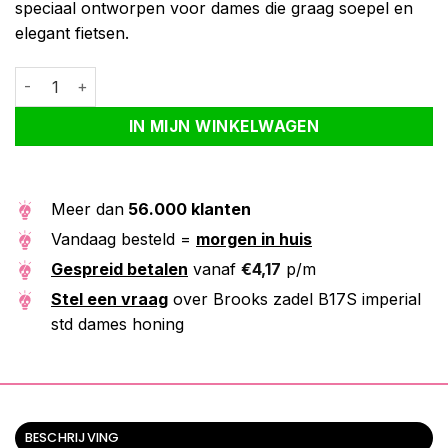
speciaal ontworpen voor dames die graag soepel en
elegant fietsen.
Brooks zadel B17S imperial std dames honing aantal
Alternative:
IN MIJN WINKELWAGEN
Meer dan
56.000 klanten
Vandaag besteld =
morgen in huis
Gespreid betalen
vanaf
€
4,17
p/m
Stel een vraag
over Brooks zadel B17S imperial
std dames honing
BESCHRIJVING