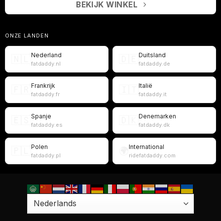
BEKIJK WINKEL
ONZE LANDEN
Nederland
Duitsland
🇳🇱
🇩🇪
fatdaddy.nl
fatdaddy.de
Frankrijk
Italië
🇫🇷
🇮🇹
fatdaddy.fr
fatdaddy.it
Spanje
Denemarken
🇪🇸
🇩🇰
fatdaddy.es
fatdaddy.dk
Polen
International
🇵🇱
🌍
fatdaddy.pl
ridefatdaddy.com