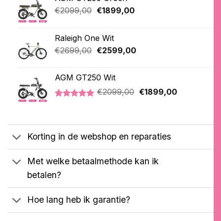
Oorspronkelijke
Huidige
€
2099,00
€
1899,00
prijs
prijs
was:
is:
Raleigh One Wit
€2099,00.
€1899,00.
Oorspronkelijke
Huidige
€
2699,00
€
2599,00
prijs
prijs
was:
is:
AGM GT250 Wit
€2699,00.
€2599,00.
Oorspronkelijke
Huidige
€
2099,00
€
1899,00
prijs
prijs
Gewaardeerd
1
was:
is:
5.00
op 5
€2099,00.
€1899,00.
gebaseerd
op
Korting in de webshop en reparaties
klantbeoordeling
Met welke betaalmethode kan ik
betalen?
Hoe lang heb ik garantie?