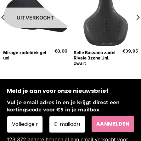
UITVERKOCHT
€
8,00
€
39,95
Mirage zadeldek gel
Selle Bassano zadel
uni
Rivale 3zone Uni,
zwart
Meld je aan voor onze nieuwsbrief
Vul je email adres in en je krijgt direct een
.
kortingscode voor €5 in je mailbox
123.372 andere hebben al hun email verkocht voor