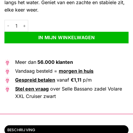
langs het water. Geniet van een zachte en stabiele zit,
elke keer weer.
Selle Bassano zadel Volare XXL Cruiser zwart aantal
Alternative:
IN MIJN WINKELWAGEN
Meer dan
56.000 klanten
Vandaag besteld =
morgen in huis
Gespreid betalen
vanaf
€
1,11
p/m
Stel een vraag
over Selle Bassano zadel Volare
XXL Cruiser zwart
BESCHRIJVING