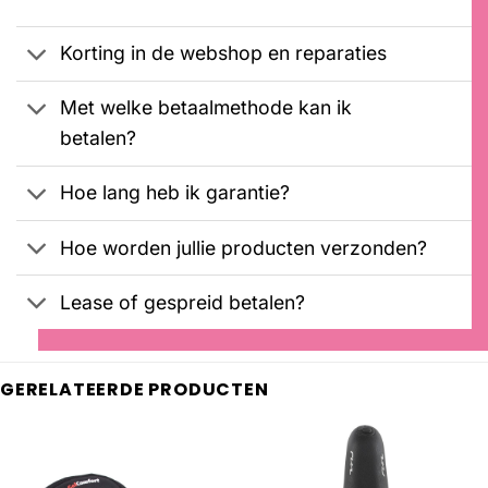
€3399,00.
€2399,00.
gebaseerd
op
Korting in de webshop en reparaties
klantbeoordelingen
Met welke betaalmethode kan ik
betalen?
Hoe lang heb ik garantie?
Hoe worden jullie producten verzonden?
Lease of gespreid betalen?
GERELATEERDE PRODUCTEN