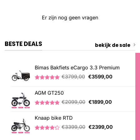
Er zijn nog geen vragen
BESTE DEALS
bekijk de sale
Bimas Bakfiets eCargo 3.3 Premium
Oorspronkelijke
Huidige
€
3799,00
€
3599,00
prijs
prijs
Gewaardeerd
2
was:
is:
5.00
op 5
AGM GT250
€3799,00.
€3599,00.
gebaseerd
op
Oorspronkelijke
Huidige
€
2099,00
€
1899,00
klantbeoordelingen
prijs
prijs
Gewaardeerd
21
was:
is:
4.76
op 5
Knaap bike RTD
€2099,00.
€1899,00.
gebaseerd
Oorspronkelijke
Huidige
op
€
3399,00
€
2399,00
klantbeoordelingen
prijs
prijs
Gewaardeerd
5
was:
is:
4.20
op 5