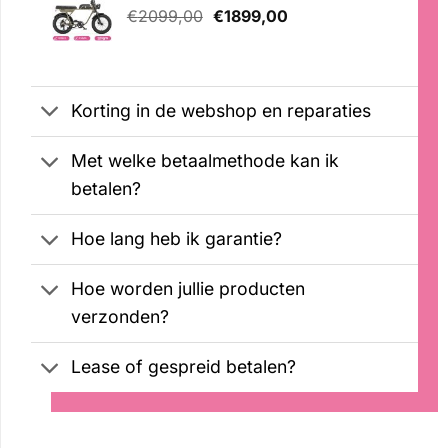
Oorspronkelijke
Huidige
€
2099,00
€
1899,00
prijs
prijs
was:
is:
€2099,00.
€1899,00.
Korting in de webshop en reparaties
Met welke betaalmethode kan ik
betalen?
Hoe lang heb ik garantie?
Hoe worden jullie producten
verzonden?
Lease of gespreid betalen?