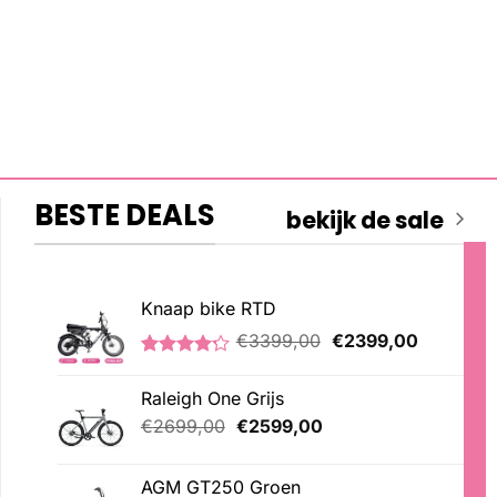
BESTE DEALS
bekijk de sale
Knaap bike RTD
Oorspronkelijke
Huidige
€
3399,00
€
2399,00
prijs
prijs
Gewaardeerd
5
was:
is:
4.20
op 5
Raleigh One Grijs
€3399,00.
€2399,00
gebaseerd
op
Oorspronkelijke
Huidige
€
2699,00
€
2599,00
klantbeoordelingen
prijs
prijs
was:
is:
AGM GT250 Groen
€2699,00.
€2599,00.