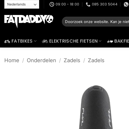
Ga
09:00 - 18:00
085 303 5044
naar
inhoud
Zoeken
naar:
FATBIKES
ELEKTRISCHE FIETSEN
BAKFI
Home
/
Onderdelen
/
Zadels
/
Zadels