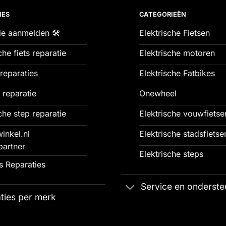
IES
CATEGORIEËN
ie aanmelden 🛠️
Elektrische Fietsen
che fiets reparatie
Elektrische motoren
reparaties
Elektrische Fatbikes
 reparatie
Onewheel
che step reparatie
Elektrische vouwfietse
inkel.nl
Elektrische stadsfietse
partner
Elektrische steps
 Reparaties
Service en onderste
ties per merk