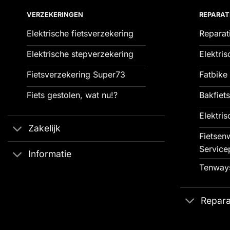
VERZEKERINGEN
REPARAT
Elektrische fietsverzekering
Reparat
Elektrische stepverzekering
Elektris
Fietsverzekering Super73
Fatbike 
Fiets gestolen, wat nu!?
Bakfiets
Elektris
Zakelijk
Fietsenw
Service
Informatie
Tenways
Repara