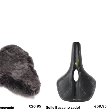
+
€
26,95
€
59,95
Selle Bassano zadel
amsvacht