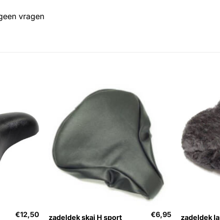
 geen vragen
+
+
€
12,50
€
6,95
zadeldek skai H sport
zadeldek l