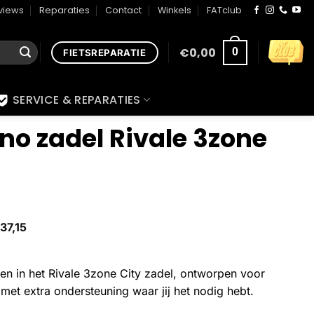
views
Reparaties
Contact
Winkels
FATclub
€
0,00
0
FIETSREPARATIE
SERVICE & REPARATIES
no zadel Rivale 3zone
37,15
en in het Rivale 3zone City zadel, ontworpen voor
 met extra ondersteuning waar jij het nodig hebt.