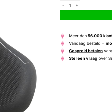
Selle Bassano zadel Rivale 3zo
Alternative:
Meer dan
56.000 klan
Vandaag besteld =
mo
Gespreid betalen
van
Stel een vraag
over Se