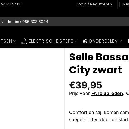
WHATSAPP
Login / Registreren
Re
ETSEN
ELEKTRISCHE STEPS
ONDERDELEN
Selle Bassa
City zwart
€
39,95
Prijs voor
FATclub leden
:
€
Comfort en stijl komen sam
soepele ritten door de stad