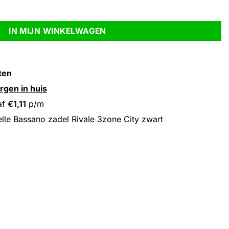
ne City zwart aantal
IN MIJN WINKELWAGEN
ten
rgen in huis
af
€
1,11
p/m
lle Bassano zadel Rivale 3zone City zwart