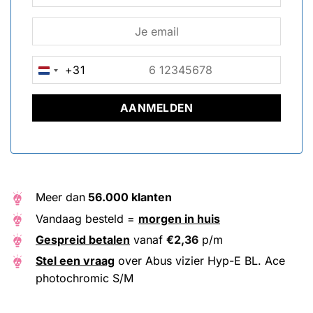
+31
NETHERLANDS
+31
Meer dan
56.000 klanten
Vandaag besteld =
morgen in huis
Gespreid betalen
vanaf
€
2,36
p/m
Stel een vraag
over Abus vizier Hyp-E BL. Ace
photochromic S/M