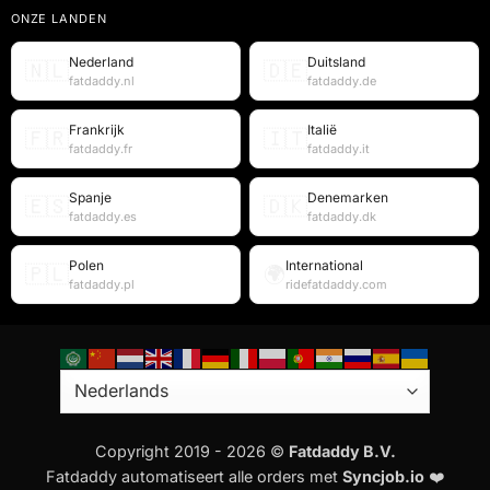
ONZE LANDEN
Nederland
Duitsland
🇳🇱
🇩🇪
fatdaddy.nl
fatdaddy.de
Frankrijk
Italië
🇫🇷
🇮🇹
fatdaddy.fr
fatdaddy.it
Spanje
Denemarken
🇪🇸
🇩🇰
fatdaddy.es
fatdaddy.dk
Polen
International
🇵🇱
🌍
fatdaddy.pl
ridefatdaddy.com
Copyright 2019 - 2026 ©
Fatdaddy B.V.
Fatdaddy automatiseert alle orders met
Syncjob.io
❤️