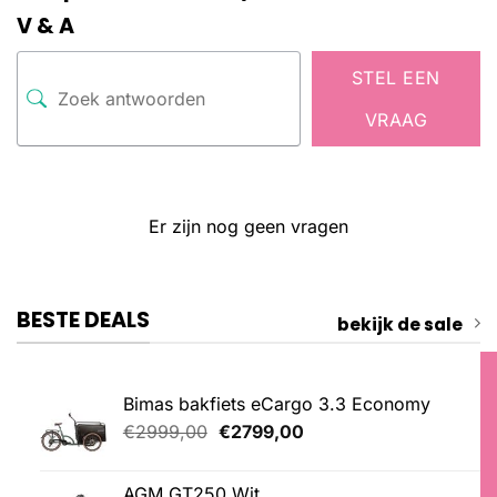
V & A
STEL EEN
VRAAG
Er zijn nog geen vragen
BESTE DEALS
bekijk de sale
Bimas bakfiets eCargo 3.3 Economy
Oorspronkelijke
Huidige
€
2999,00
€
2799,00
prijs
prijs
was:
is:
AGM GT250 Wit