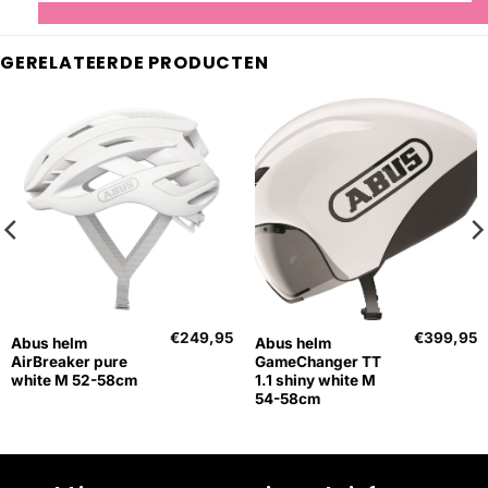
GERELATEERDE PRODUCTEN
€
249,95
€
399,95
Abus helm
Abus helm
AirBreaker pure
GameChanger TT
white M 52-58cm
1.1 shiny white M
54-58cm