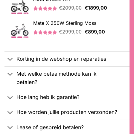
€2999,00.
€2799,00.
Oorspronkelijke
Huidige
€
2099,00
€
1899,00
prijs
prijs
Gewaardeerd
1
was:
is:
5.00
op 5
Mate X 250W Sterling Moss
€2099,00.
€1899,00.
gebaseerd
Oorspronkelijke
Huidige
op
€
2999,00
€
899,00
klantbeoordeling
prijs
prijs
Gewaardeerd
3
was:
is:
5.00
op 5
€2999,00.
€899,00.
gebaseerd
op
Korting in de webshop en reparaties
klantbeoordelingen
Met welke betaalmethode kan ik
betalen?
Hoe lang heb ik garantie?
Hoe worden jullie producten verzonden?
Lease of gespreid betalen?