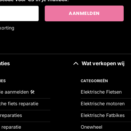
korting
ties
Wat verkopen wij
IES
CATEGORIEËN
ie aanmelden 🛠️
Elektrische Fietsen
che fiets reparatie
Elektrische motoren
reparaties
Elektrische Fatbikes
 reparatie
Onewheel