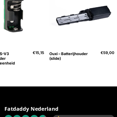
+
€
15,15
€
59,00
S-V3
Ouxi – Batterijhouder
uder
(slide)
seenheid
Fatdaddy Nederland