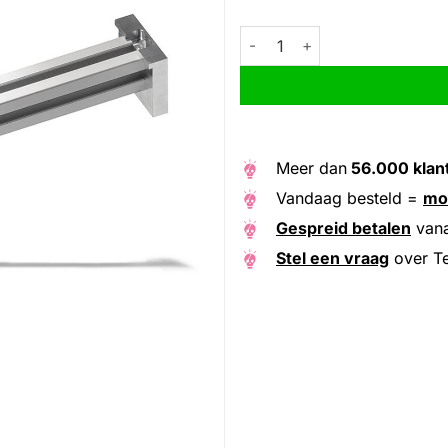
Testpasstuk PowerTube 625 ho
Alternative:
Meer dan
56.000 klan
Vandaag besteld =
mo
Gespreid betalen
van
Stel een vraag
over Te