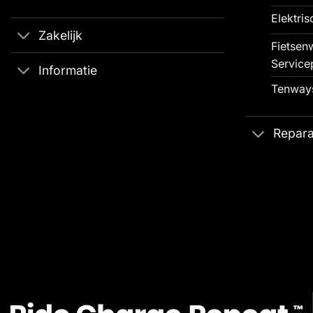
Elektris
Zakelijk
Fietsenw
Service
Informatie
Tenways
Repara