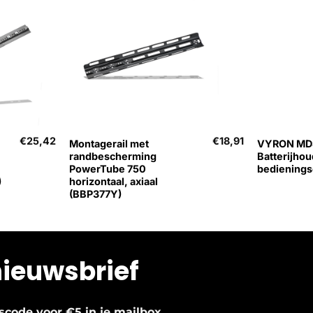
+
+
€
25,42
€
18,91
Montagerail met
VYRON MD
randbescherming
Batterijho
PowerTube 750
bediening
)
horizontaal, axiaal
(BBP377Y)
nieuwsbrief
.
ngscode voor €5 in je mailbox