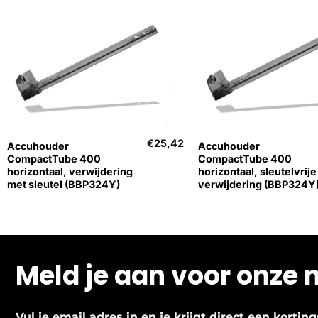
+
+
€
25,42
Accuhouder
Accuhouder
CompactTube 400
CompactTube 400
horizontaal, verwijdering
horizontaal, sleutelvrije
met sleutel (BBP324Y)
verwijdering (BBP324Y
Meld je aan voor onze 
Vul je email adres in en je krijgt direct een korti