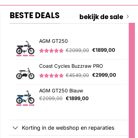
BESTE DEALS
bekijk de sale
AGM GT250
Oorspronkelijke
Huidige
€
2099,00
€
1899,00
prijs
prijs
Gewaardeerd
21
was:
is:
4.76
op 5
Coast Cycles Buzzraw PRO
€2099,00.
€1899,00
gebaseerd
op
Oorspronkelijke
Huidige
€
4549,00
€
2999,00
klantbeoordelingen
prijs
prijs
Gewaardeerd
1
was:
is:
5.00
op 5
AGM GT250 Blauw
€4549,00.
€2999,00
gebaseerd
Oorspronkelijke
Huidige
op
€
2099,00
€
1899,00
klantbeoordeling
prijs
prijs
was:
is:
€2099,00.
€1899,00.
Korting in de webshop en reparaties