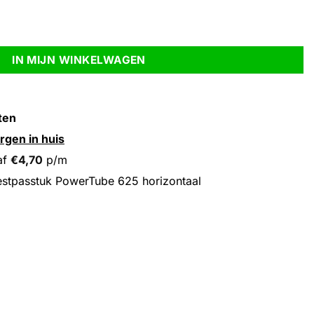
rizontaal aantal
IN MIJN WINKELWAGEN
ten
rgen in huis
af
€
4,70
p/m
stpasstuk PowerTube 625 horizontaal