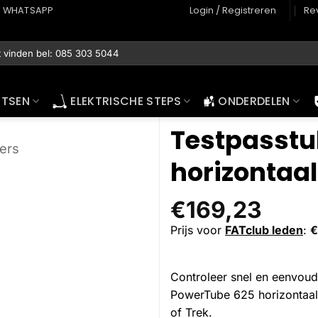
WHATSAPP
Login / Registreren
Re
ETSEN
ELEKTRISCHE STEPS
ONDERDELEN
Testpasstu
ders
horizontaal
€
169,23
Prijs voor
FATclub leden
:
€
Controleer snel en eenvoudi
PowerTube 625 horizontaal,
of Trek.