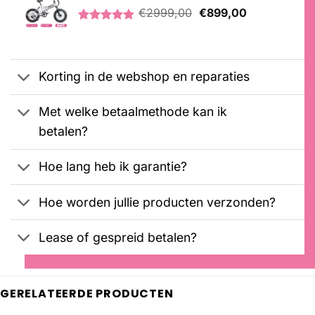
Oorspronkelijke
Huidige
op
€
2999,00
€
899,00
klantbeoordelingen
prijs
prijs
Gewaardeerd
3
was:
is:
5.00
op 5
€2999,00.
€899,00.
gebaseerd
op
Korting in de webshop en reparaties
klantbeoordelingen
Met welke betaalmethode kan ik
betalen?
Hoe lang heb ik garantie?
Hoe worden jullie producten verzonden?
Lease of gespreid betalen?
GERELATEERDE PRODUCTEN