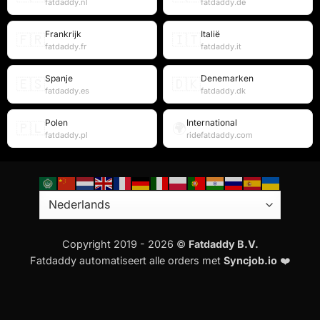
fatdaddy.nl
fatdaddy.de
Frankrijk
Italië
🇫🇷
🇮🇹
fatdaddy.fr
fatdaddy.it
Spanje
Denemarken
🇪🇸
🇩🇰
fatdaddy.es
fatdaddy.dk
Polen
International
🇵🇱
🌍
fatdaddy.pl
ridefatdaddy.com
Copyright 2019 - 2026 ©
Fatdaddy B.V.
Fatdaddy automatiseert alle orders met
Syncjob.io
❤️