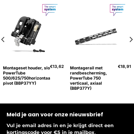
€
13,62
€
18,91
Montageset houder, slotzijde,
Montagerail met
PowerTube
randbescherming,
500/625/750horizontaal/verticaal,
PowerTube 750
pivot (BBP37YY)
verticaal, axiaal
(BBP377Y)
Meld je aan voor onze nieuwsbrief
Vul je email adres in en je krijgt direct een
.
kortingscode voor €5 in je mailbox