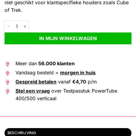
niet geschikt voor klantspecifieke houders zoals Cube
of Trek.
Testpasstuk PowerTube 400/500 verticaal aantal
Alternative:
IN MIJN WINKELWAGEN
Meer dan
56.000 klanten
Vandaag besteld =
morgen in huis
Gespreid betalen
vanaf
€
4,70
p/m
Stel een vraag
over Testpasstuk PowerTube
400/500 verticaal
BESCHRIJVING