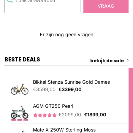
VRAAG
Er zijn nog geen vragen
BESTE DEALS
bekijk de sale
Bikkel Stenza Sunrise Gold Dames
Oorspronkelijke
Huidige
€
3599,00
€
3399,00
prijs
prijs
was:
is:
AGM GT250 Pearl
€3599,00.
€3399,00.
Oorspronkelijke
Huidige
€
2099,00
€
1899,00
prijs
prijs
Gewaardeerd
2
was:
is:
5.00
op 5
Mate X 250W Sterling Moss
€2099,00.
€1899,00.
gebaseerd