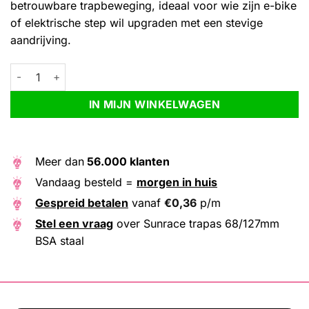
betrouwbare trapbeweging, ideaal voor wie zijn e-bike
of elektrische step wil upgraden met een stevige
aandrijving.
Sunrace trapas 68/127mm BSA staal aantal
Alternative:
IN MIJN WINKELWAGEN
Meer dan
56.000 klanten
Vandaag besteld =
morgen in huis
Gespreid betalen
vanaf
€
0,36
p/m
Stel een vraag
over Sunrace trapas 68/127mm
BSA staal