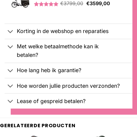
Oorspronkelijke
Huidige
€
3799,00
€
3599,00
prijs
prijs
Gewaardeerd
2
was:
is:
5.00
op 5
€3799,00.
€3599,00.
gebaseerd
op
Korting in de webshop en reparaties
klantbeoordelingen
Met welke betaalmethode kan ik
betalen?
Hoe lang heb ik garantie?
Hoe worden jullie producten verzonden?
Lease of gespreid betalen?
GERELATEERDE PRODUCTEN