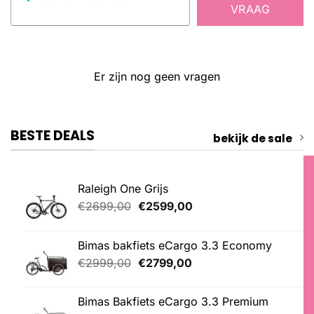
VRAAG
Er zijn nog geen vragen
BESTE DEALS
bekijk de sale
Raleigh One Grijs
Oorspronkelijke
Huidige
€
2699,00
€
2599,00
prijs
prijs
was:
is:
Bimas bakfiets eCargo 3.3 Economy
€2699,00.
€2599,00.
Oorspronkelijke
Huidige
€
2999,00
€
2799,00
prijs
prijs
was:
is:
Bimas Bakfiets eCargo 3.3 Premium
€2999,00.
€2799,00.