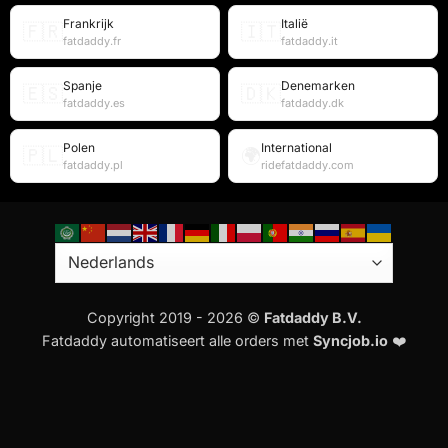
Frankrijk
Italië
🇫🇷
🇮🇹
fatdaddy.fr
fatdaddy.it
Spanje
Denemarken
🇪🇸
🇩🇰
fatdaddy.es
fatdaddy.dk
Polen
International
🇵🇱
🌍
fatdaddy.pl
ridefatdaddy.com
Copyright 2019 - 2026 ©
Fatdaddy B.V.
Fatdaddy automatiseert alle orders met
Syncjob.io
❤️