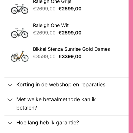
Raleigh One Grijs
Oorspronkelijke
Huidige
€
2699,00
€
2599,00
prijs
prijs
was:
is:
Raleigh One Wit
€2699,00.
€2599,00.
Oorspronkelijke
Huidige
€
2699,00
€
2599,00
prijs
prijs
was:
is:
Bikkel Stenza Sunrise Gold Dames
€2699,00.
€2599,00.
Oorspronkelijke
Huidige
€
3599,00
€
3399,00
prijs
prijs
was:
is:
€3599,00.
€3399,00.
Korting in de webshop en reparaties
Met welke betaalmethode kan ik
betalen?
Hoe lang heb ik garantie?