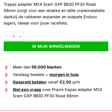
Trapas adapter M24 Sram GXP BB30 PF30 Road
68mm zorgt voor een strakke en stille crankinstallatie
dankzij de rubberen expander en soepele Enduro
lagers, ideaal voor jouw racefiets.
Praxis trapas adapter M24 Sram GXP BB30 PF30 Road 68mm aa
Alternative:
IN MIJN WINKELWAGEN
Meer dan
56.000 klanten
Vandaag besteld =
morgen in huis
Gespreid betalen
vanaf
€
2,50
p/m
Stel een vraag
over Praxis trapas adapter M24
Sram GXP BB30 PF30 Road 68mm