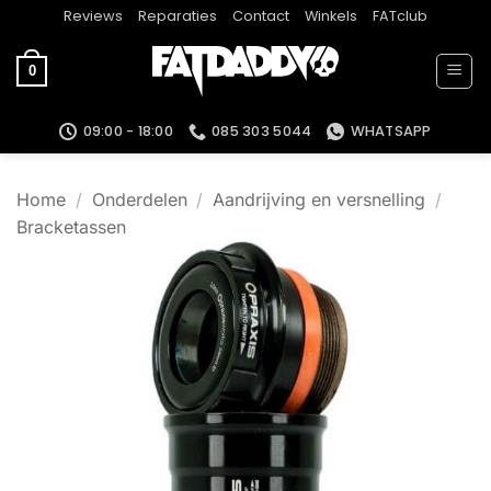
Ga
Reviews
Reparaties
Contact
Winkels
FATclub
naar
inhoud
0
09:00 - 18:00
085 303 5044
WHATSAPP
Home
/
Onderdelen
/
Aandrijving en versnelling
/
Bracketassen