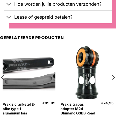
Hoe worden jullie producten verzonden?
Lease of gespreid betalen?
GERELATEERDE PRODUCTEN
€
99,99
€
74,95
Praxis crankstel E-
Praxis trapas
bike type 1
adapter M24
aluminium Isis
Shimano OSBB Road