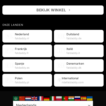
BEKIJK WINKEL
ONZE LANDEN
Nederland
Duitsland
🇳🇱
🇩🇪
fatdaddy.nl
fatdaddy.de
Frankrijk
Italië
🇫🇷
🇮🇹
fatdaddy.fr
fatdaddy.it
Spanje
Denemarken
🇪🇸
🇩🇰
fatdaddy.es
fatdaddy.dk
Polen
International
🇵🇱
🌍
fatdaddy.pl
ridefatdaddy.com