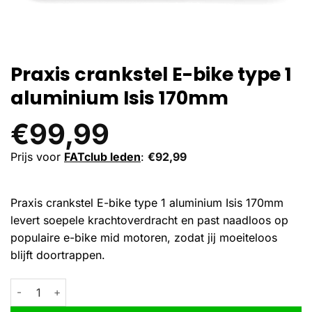
Praxis crankstel E-bike type 1
aluminium Isis 170mm
€
99,99
Prijs voor
FATclub leden
:
€
92,99
Praxis crankstel E-bike type 1 aluminium Isis 170mm
levert soepele krachtoverdracht en past naadloos op
populaire e-bike mid motoren, zodat jij moeiteloos
blijft doortrappen.
Praxis crankstel E-bike type 1 aluminium Isis 170mm aantal
Alternative: