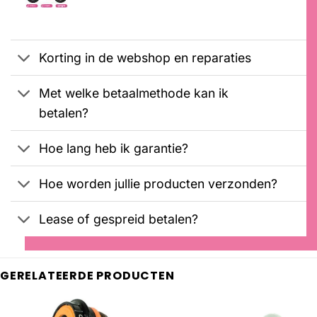
klantbeoordelingen
prijs
prijs
Gewaardeerd
1
was:
is:
5.00
op 5
€2099,00.
€1899,00.
gebaseerd
op
Korting in de webshop en reparaties
klantbeoordeling
Met welke betaalmethode kan ik
betalen?
Hoe lang heb ik garantie?
Hoe worden jullie producten verzonden?
Lease of gespreid betalen?
GERELATEERDE PRODUCTEN