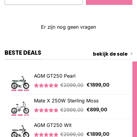
Er zijn nog geen vragen
BESTE DEALS
bekijk de sale
AGM GT250 Pearl
Oorspronkelijke
Huidige
€
2099,00
€
1899,00
prijs
prijs
Gewaardeerd
2
was:
is:
5.00
op 5
Mate X 250W Sterling Moss
€2099,00.
€1899,00.
gebaseerd
op
Oorspronkelijke
Huidige
€
2999,00
€
899,00
klantbeoordelingen
prijs
prijs
Gewaardeerd
3
was:
is:
5.00
op 5
AGM GT250 Wit
€2999,00.
€899,00.
gebaseerd
Oorspronkelijke
Huidige
op
€
2099,00
€
1899,00