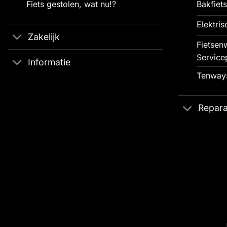
Fiets gestolen, wat nu!?
Bakfiets
Elektris
Zakelijk
Fietsenw
Service
Informatie
Tenways
Repara