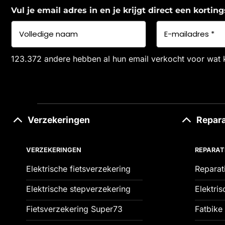
Vul je email adres in en je krijgt direct een korti
123.372 andere hebben al hun email verkocht voor wat 
Verzekeringen
Repara
VERZEKERINGEN
REPARAT
Elektrische fietsverzekering
Reparat
Elektrische stepverzekering
Elektris
Fietsverzekering Super73
Fatbike 