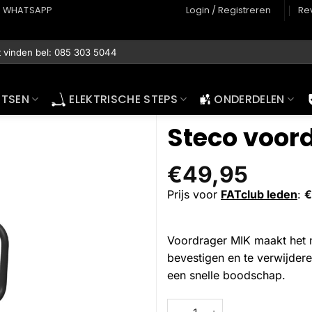
WHATSAPP
Login / Registreren
Re
ETSEN
ELEKTRISCHE STEPS
ONDERDELEN
Steco voor
€
49,95
Prijs voor
FATclub leden
:
€
Voordrager MIK maakt het 
bevestigen en te verwijderen
een snelle boodschap.
Steco voordrager MIK mat zwar
Alternative: