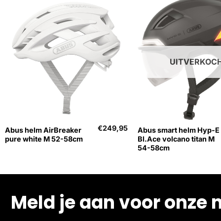
UITVERKOC
+
+
€
249,95
Abus helm AirBreaker
Abus smart helm Hyp-E
pure white M 52-58cm
Bl.Ace volcano titan M
54-58cm
Meld je aan voor onze 