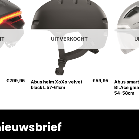
HT
UITVERKOCHT
U
+
+
€
299,95
€
59,95
Abus helm XoXo velvet
Abus smart
black L 57-61cm
Bl.Ace glea
54-58cm
nieuwsbrief