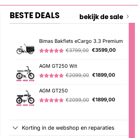
BESTE DEALS
bekijk de sale
Bimas Bakfiets eCargo 3.3 Premium
Oorspronkelijke
Huidige
€
3799,00
€
3599,00
prijs
prijs
Gewaardeerd
2
was:
is:
5.00
op 5
AGM GT250 Wit
€3799,00.
€3599,00
gebaseerd
op
Oorspronkelijke
Huidige
€
2099,00
€
1899,00
klantbeoordelingen
prijs
prijs
Gewaardeerd
1
was:
is:
5.00
op 5
AGM GT250
€2099,00.
€1899,00
gebaseerd
Oorspronkelijke
Huidige
op
€
2099,00
€
1899,00
klantbeoordeling
prijs
prijs
Gewaardeerd
21
was:
is:
4.76
op 5
€2099,00.
€1899,00
gebaseerd
op
Korting in de webshop en reparaties
klantbeoordelingen