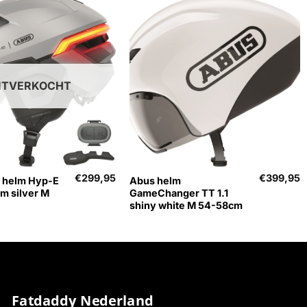
ITVERKOCHT
+
€
299,95
€
399,95
 helm Hyp-E
Abus helm
m silver M
GameChanger TT 1.1
shiny white M 54-58cm
Fatdaddy Nederland