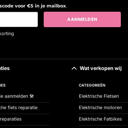
.
ngscode voor €5 in je mailbox
korting
ties
Wat verkopen wij
IES
CATEGORIEËN
ie aanmelden 🛠️
Elektrische Fietsen
che fiets reparatie
Elektrische motoren
reparaties
Elektrische Fatbikes