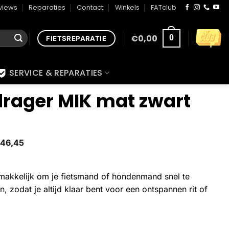
views
Reparaties
Contact
Winkels
FATclub
€
0,00
0
FIETSREPARATIE
SERVICE & REPARATIES
drager MIK mat zwart
46,45
makkelijk om je fietsmand of hondenmand snel te
, zodat je altijd klaar bent voor een ontspannen rit of
t aantal