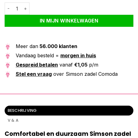
Simson zadel Comoda aantal
Alternative:
IN MIJN WINKELWAGEN
Meer dan
56.000 klanten
Vandaag besteld =
morgen in huis
Gespreid betalen
vanaf
€
1,05
p/m
Stel een vraag
over Simson zadel Comoda
BESCHRIJVING
V & A
Comfortabel en duurzaam Simson zadel