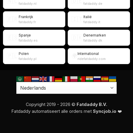
🇳🇱
🇩🇪
fatdaddy.nl
fatdaddy.de
Frankrijk
Italië
🇫🇷
🇮🇹
fatdaddy.fr
fatdaddy.it
Spanje
Denemarken
🇪🇸
🇩🇰
fatdaddy.es
fatdaddy.dk
Polen
International
🇵🇱
🌍
fatdaddy.pl
ridefatdaddy.com
Copyright 2019 - 2026 ©
Fatdaddy B.V.
Fatdaddy automatiseert alle orders met
Syncjob.io
❤️