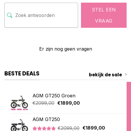
STEL EEN
VRAAG
Er zijn nog geen vragen
BESTE DEALS
bekijk de sale
AGM GT250 Groen
Oorspronkelijke
Huidige
€
2099,00
€
1899,00
prijs
prijs
was:
is:
AGM GT250
€2099,00.
€1899,00.
Oorspronkelijke
Huidige
€
2099,00
€
1899,00