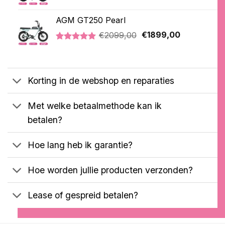
prijs
prijs
Gewaardeerd
21
was:
is:
4.76
op 5
AGM GT250 Pearl
€2099,00.
€1899,00.
gebaseerd
Oorspronkelijke
Huidige
op
€
2099,00
€
1899,00
klantbeoordelingen
prijs
prijs
Gewaardeerd
2
was:
is:
5.00
op 5
€2099,00.
€1899,00.
gebaseerd
op
Korting in de webshop en reparaties
klantbeoordelingen
Met welke betaalmethode kan ik
betalen?
Hoe lang heb ik garantie?
Hoe worden jullie producten verzonden?
Lease of gespreid betalen?