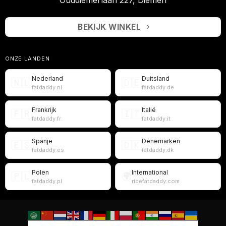
BEKIJK WINKEL
ONZE LANDEN
Nederland
Duitsland
🇳🇱
🇩🇪
fatdaddy.nl
fatdaddy.de
Frankrijk
Italië
🇫🇷
🇮🇹
fatdaddy.fr
fatdaddy.it
Spanje
Denemarken
🇪🇸
🇩🇰
fatdaddy.es
fatdaddy.dk
Polen
International
🇵🇱
🌍
fatdaddy.pl
ridefatdaddy.com