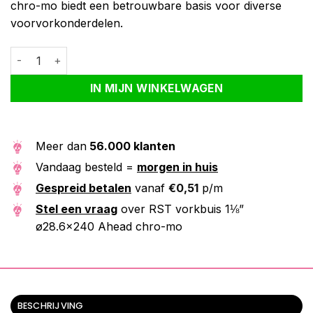
chro-mo biedt een betrouwbare basis voor diverse
voorvorkonderdelen.
RST vorkbuis 1⅛" ø28.6x240 Ahead chro-mo aantal
Alternative:
IN MIJN WINKELWAGEN
Meer dan
56.000 klanten
Vandaag besteld =
morgen in huis
Gespreid betalen
vanaf
€
0,51
p/m
Stel een vraag
over RST vorkbuis 1⅛”
ø28.6×240 Ahead chro-mo
BESCHRIJVING