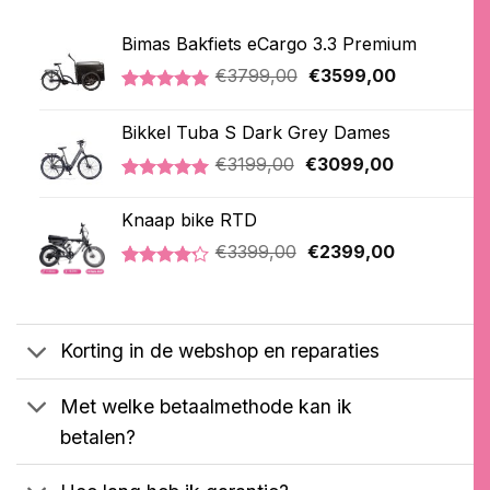
Bimas Bakfiets eCargo 3.3 Premium
Oorspronkelijke
Huidige
€
3799,00
€
3599,00
prijs
prijs
Gewaardeerd
2
was:
is:
5.00
op 5
Bikkel Tuba S Dark Grey Dames
€3799,00.
€3599,00.
gebaseerd
op
Oorspronkelijke
Huidige
€
3199,00
€
3099,00
klantbeoordelingen
prijs
prijs
Gewaardeerd
1
was:
is:
5.00
op 5
Knaap bike RTD
€3199,00.
€3099,00.
gebaseerd
Oorspronkelijke
Huidige
op
€
3399,00
€
2399,00
klantbeoordeling
prijs
prijs
Gewaardeerd
5
was:
is:
4.20
op 5
€3399,00.
€2399,00.
gebaseerd
op
Korting in de webshop en reparaties
klantbeoordelingen
Met welke betaalmethode kan ik
betalen?