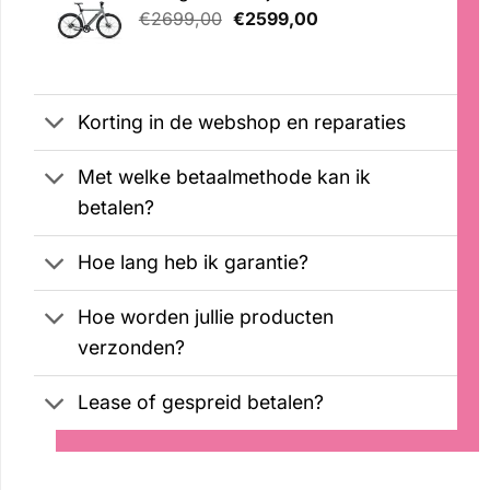
Oorspronkelijke
Huidige
op
€
2699,00
€
2599,00
klantbeoordelingen
prijs
prijs
was:
is:
€2699,00.
€2599,00.
Korting in de webshop en reparaties
Met welke betaalmethode kan ik
betalen?
Hoe lang heb ik garantie?
Hoe worden jullie producten
verzonden?
Lease of gespreid betalen?