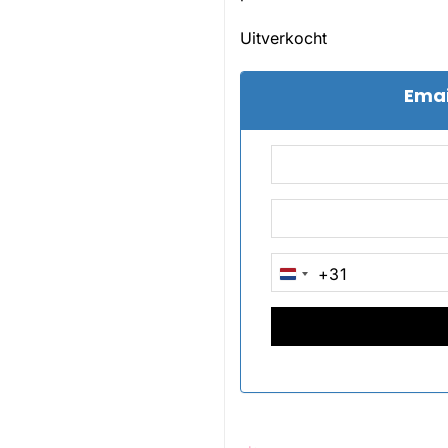
Uitverkocht
Emai
+31
NETHERLANDS
+31