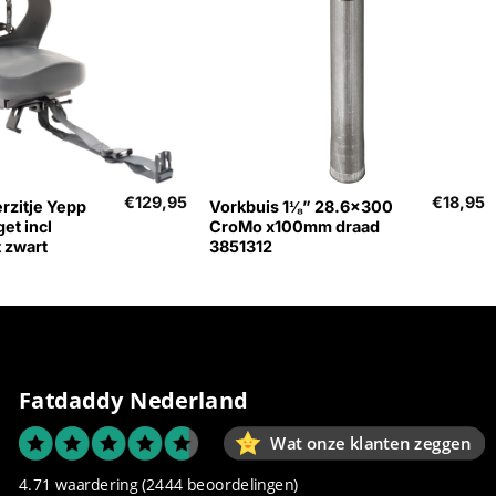
+
€
129,95
€
18,95
rzitje Yepp
Vorkbuis 1⅛” 28.6×300
et incl
CroMo x100mm draad
 zwart
3851312
Fatdaddy Nederland
Wat onze klanten zeggen
4.71 waardering
(2444 beoordelingen)