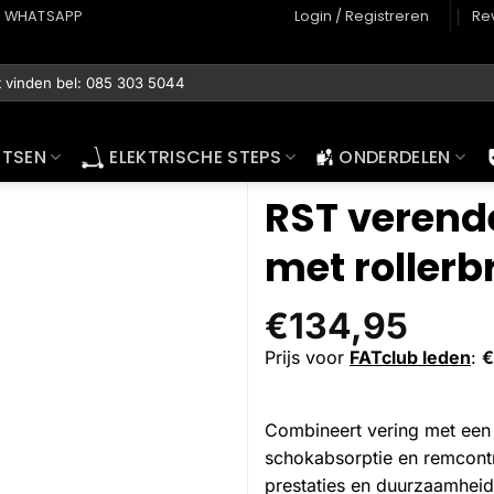
WHATSAPP
Login / Registreren
Re
ETSEN
ELEKTRISCHE STEPS
ONDERDELEN
RST verende
met roller
€
134,95
Prijs voor
FATclub leden
:
€
Combineert vering met een 
schokabsorptie en remcontr
prestaties en duurzaamheid 