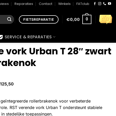
views
Reparaties
Contact
Winkels
FATclub
€
0,00
0
FIETSREPARATIE
SERVICE & REPARATIES
 vork Urban T 28″ zwart
brakenok
125,50
geïntegreerde rollerbrakenok voor verbeterde
ole. RST verende vork Urban T ondersteunt stabiele
in stedelijke toepassingen.