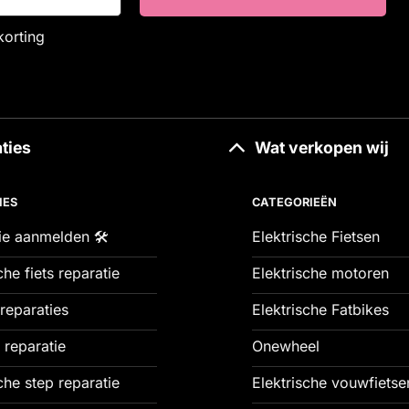
korting
ties
Wat verkopen wij
IES
CATEGORIEËN
ie aanmelden 🛠️
Elektrische Fietsen
che fiets reparatie
Elektrische motoren
reparaties
Elektrische Fatbikes
 reparatie
Onewheel
che step reparatie
Elektrische vouwfietse