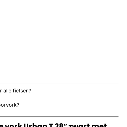
 alle fietsen?
oorvork?
e vork Urban T 28″ zwart met