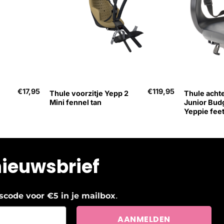
+
+
€
17,95
€
119,95
Thule voorzitje Yepp 2
Thule achte
Mini fennel tan
Junior Budg
Yeppie feet
nieuwsbrief
.
ngscode voor €5 in je mailbox