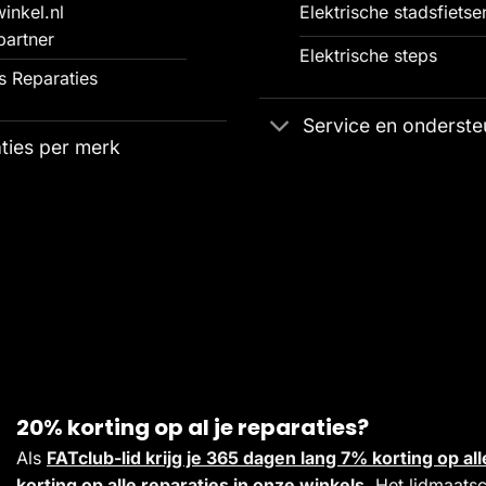
inkel.nl
Elektrische stadsfietse
partner
Elektrische steps
 Reparaties
Service en onderste
ties per merk
20% korting op al je reparaties?
Als
FATclub-lid krijg je 365 dagen lang 7% korting op 
korting op alle reparaties in onze winkels
. Het lidmaats