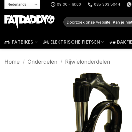
Ga
09:00 - 18:00
085 303 5044
naar
inhoud
Zoeken
naar:
FATBIKES
ELEKTRISCHE FIETSEN
BAKFI
Home
/
Onderdelen
/
Rijwielonderdelen