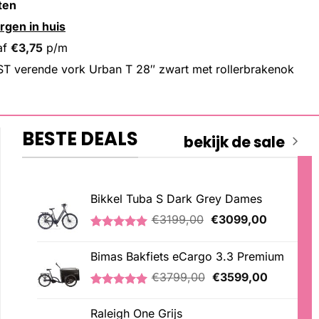
ten
rgen in huis
af
€
3,75
p/m
T verende vork Urban T 28″ zwart met rollerbrakenok
BESTE DEALS
bekijk de sale
Bikkel Tuba S Dark Grey Dames
Oorspronkelijke
Huidige
€
3199,00
€
3099,00
prijs
prijs
Gewaardeerd
1
was:
is:
5.00
op 5
Bimas Bakfiets eCargo 3.3 Premium
€3199,00.
€3099,00
gebaseerd
op
Oorspronkelijke
Huidige
€
3799,00
€
3599,00
klantbeoordeling
prijs
prijs
Gewaardeerd
2
was:
is:
5.00
op 5
Raleigh One Grijs
€3799,00.
€3599,00
gebaseerd