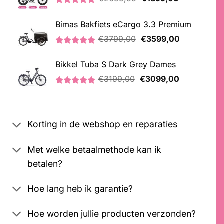
prijs
prijs
Gewaardeerd
1
was:
is:
5.00
op 5
Bimas Bakfiets eCargo 3.3 Premium
€2099,00.
€1899,00.
gebaseerd
op
Oorspronkelijke
Huidige
€
3799,00
€
3599,00
klantbeoordeling
prijs
prijs
Gewaardeerd
2
was:
is:
5.00
op 5
Bikkel Tuba S Dark Grey Dames
€3799,00.
€3599,00.
gebaseerd
Oorspronkelijke
Huidige
op
€
3199,00
€
3099,00
klantbeoordelingen
prijs
prijs
Gewaardeerd
1
was:
is:
5.00
op 5
€3199,00.
€3099,00.
gebaseerd
op
Korting in de webshop en reparaties
klantbeoordeling
Met welke betaalmethode kan ik
betalen?
Hoe lang heb ik garantie?
Hoe worden jullie producten verzonden?