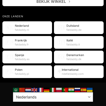
BEKIJK WINKEL
ONZE LANDEN
Nederland
Duitsland
🇳🇱
🇩🇪
fatdaddy.nl
fatdaddy.de
Frankrijk
Italië
🇫🇷
🇮🇹
fatdaddy.fr
fatdaddy.it
Spanje
Denemarken
🇪🇸
🇩🇰
fatdaddy.es
fatdaddy.dk
Polen
International
🇵🇱
🌍
fatdaddy.pl
ridefatdaddy.com