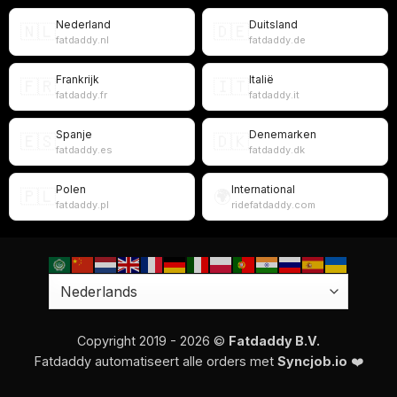
Nederland
Duitsland
🇳🇱
🇩🇪
fatdaddy.nl
fatdaddy.de
Frankrijk
Italië
🇫🇷
🇮🇹
fatdaddy.fr
fatdaddy.it
Spanje
Denemarken
🇪🇸
🇩🇰
fatdaddy.es
fatdaddy.dk
Polen
International
🇵🇱
🌍
fatdaddy.pl
ridefatdaddy.com
Copyright 2019 - 2026 ©
Fatdaddy B.V.
Fatdaddy automatiseert alle orders met
Syncjob.io
❤️