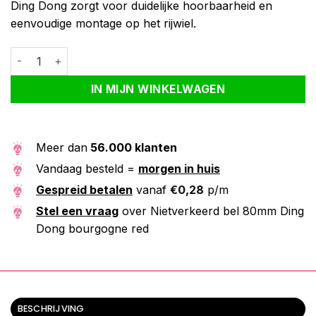
Ding Dong zorgt voor duidelijke hoorbaarheid en
eenvoudige montage op het rijwiel.
Nietverkeerd bel 80mm Ding Dong bourgogne red aantal
Alternative:
IN MIJN WINKELWAGEN
Meer dan
56.000 klanten
Vandaag besteld =
morgen in huis
Gespreid betalen
vanaf
€
0,28
p/m
Stel een vraag
over Nietverkeerd bel 80mm Ding
Dong bourgogne red
BESCHRIJVING