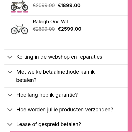
op
Oorspronkelijke
Huidige
€
2099,00
€
1899,00
klantbeoordelingen
prijs
prijs
was:
is:
Raleigh One Wit
€2099,00.
€1899,00.
Oorspronkelijke
Huidige
€
2699,00
€
2599,00
prijs
prijs
was:
is:
€2699,00.
€2599,00.
Korting in de webshop en reparaties
Met welke betaalmethode kan ik
betalen?
Hoe lang heb ik garantie?
Hoe worden jullie producten verzonden?
Lease of gespreid betalen?