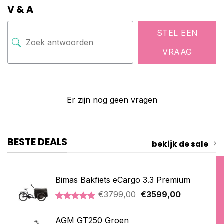
V & A
STEL EEN
VRAAG
Er zijn nog geen vragen
BESTE DEALS
bekijk de sale
Bimas Bakfiets eCargo 3.3 Premium
Oorspronkelijke
Huidige
€
3799,00
€
3599,00
prijs
prijs
Gewaardeerd
2
was:
is:
5.00
op 5
AGM GT250 Groen
€3799,00.
€3599,00.
gebaseerd