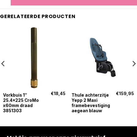
GERELATEERDE PRODUCTEN
€
18,45
€
159,95
Vorkbuis 1″
Thule achterzitje
25.4×225 CroMo
Yepp 2 Maxi
x60mm draad
framebevestiging
3851303
aegean blauw