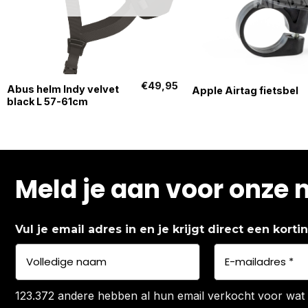
+
+
€
49,95
Abus helm Indy velvet
Apple Airtag fietsbel
black L 57-61cm
Meld je aan voor onze 
Vul je email adres in en je krijgt direct een kort
123.372 andere hebben al hun email verkocht voor wat 