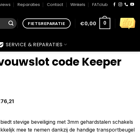
views
Reparaties
Contact
Winkels
FATclub
€
0,00
0
FIETSREPARATIE
SERVICE & REPARATIES
 vouwslot code Keeper
€
76,21
iedt stevige beveiliging met 3mm gehardstalen schakels
kelijk mee te nemen dankzij de handige transportbeugel