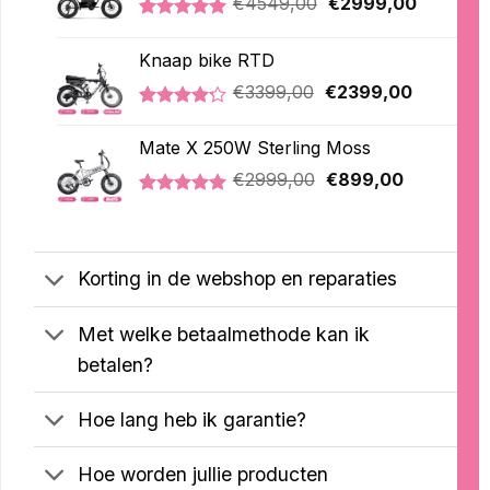
€
4549,00
€
2999,00
prijs
prijs
Gewaardeerd
1
was:
is:
5.00
op 5
Knaap bike RTD
€4549,00.
€2999,0
gebaseerd
op
Oorspronkelijke
Huidige
€
3399,00
€
2399,00
klantbeoordeling
prijs
prijs
Gewaardeerd
5
was:
is:
4.20
op 5
Mate X 250W Sterling Moss
€3399,00.
€2399,00
gebaseerd
Oorspronkelijke
Huidige
op
€
2999,00
€
899,00
klantbeoordelingen
prijs
prijs
Gewaardeerd
3
was:
is:
5.00
op 5
€2999,00.
€899,00.
gebaseerd
op
Korting in de webshop en reparaties
klantbeoordelingen
Met welke betaalmethode kan ik
betalen?
Hoe lang heb ik garantie?
Hoe worden jullie producten