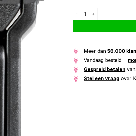
Kryptonite vouwslot code Kee
Alternative:
Meer dan
56.000 kla
Vandaag besteld =
mor
Gespreid betalen
van
Stel een vraag
over K