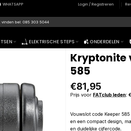
WHATSAPP
Login / Registreren
Re
ETSEN
ELEKTRISCHE STEPS
ONDERDELEN
Kryptonite
585
€
81,95
Prijs voor
FATclub leden
:
Vouwslot code Keeper 585 b
en een compact design, mak
en duidelijke cijfercode.