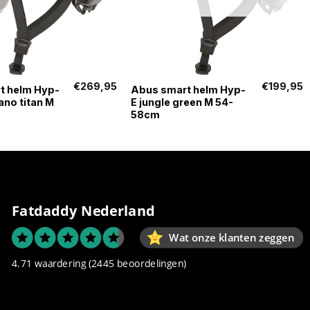
+
€
269,95
€
199,95
t helm Hyp-
Abus smart helm Hyp-
ano titan M
E jungle green M 54-
58cm
Fatdaddy Nederland
Wat onze klanten zeggen
4.71 waardering
(2445 beoordelingen)