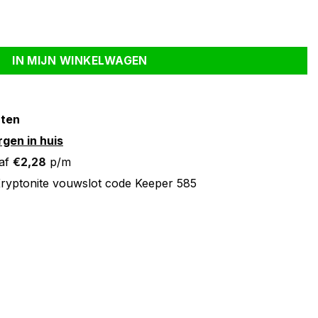
per 585 aantal
IN MIJN WINKELWAGEN
nten
gen in huis
af
€
2,28
p/m
ryptonite vouwslot code Keeper 585