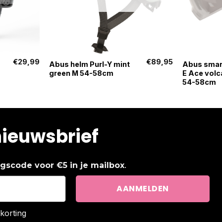
+
+
€
29,99
€
89,95
Abus helm Purl-Y mint
Abus smar
green M 54-58cm
E Ace volc
54-58cm
nieuwsbrief
.
ingscode voor €5 in je mailbox
korting