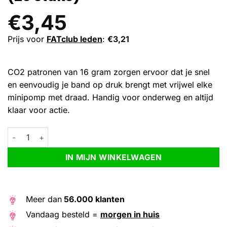
€
3,45
Prijs voor
FATclub leden
:
€
3,21
CO2 patronen van 16 gram zorgen ervoor dat je snel
en eenvoudig je band op druk brengt met vrijwel elke
minipomp met draad. Handig voor onderweg en altijd
klaar voor actie.
IceToolz Co2 patronen 16gr (20 stuks) aantal
Alternative:
IN MIJN WINKELWAGEN
Meer dan
56.000 klanten
Vandaag besteld =
morgen in huis