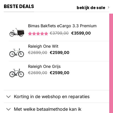
BESTE DEALS
bekijk de sale
Bimas Bakfiets eCargo 3.3 Premium
Oorspronkelijke
Huidige
€
3799,00
€
3599,00
prijs
prijs
Gewaardeerd
2
was:
is:
5.00
op 5
Raleigh One Wit
€3799,00.
€3599,00.
gebaseerd
op
Oorspronkelijke
Huidige
€
2699,00
€
2599,00
klantbeoordelingen
prijs
prijs
was:
is:
Raleigh One Grijs
€2699,00.
€2599,00.
Oorspronkelijke
Huidige
€
2699,00
€
2599,00
prijs
prijs
was:
is:
€2699,00.
€2599,00.
Korting in de webshop en reparaties
Met welke betaalmethode kan ik