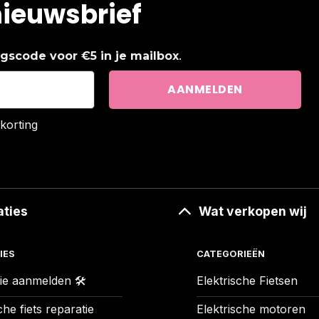
nieuwsbrief
.
ingscode voor €5 in je mailbox
korting
aties
Wat verkopen wij
IES
CATEGORIEËN
ie aanmelden 🛠️
Elektrische Fietsen
che fiets reparatie
Elektrische motoren