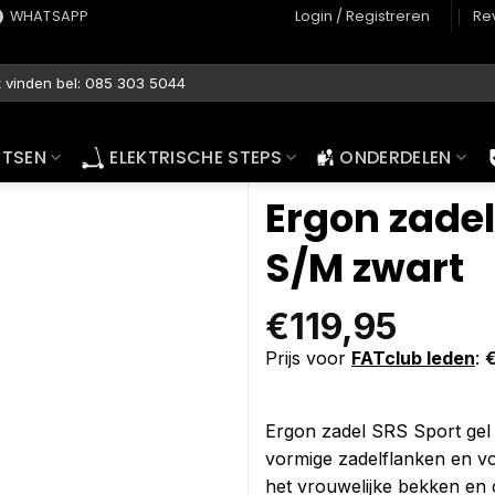
WHATSAPP
Login / Registreren
Re
ETSEN
ELEKTRISCHE STEPS
ONDERDELEN
Ergon zade
S/M zwart
€
119,95
Prijs voor
FATclub leden
:
Ergon zadel SRS Sport gel 
vormige zadelflanken en vo
het vrouwelijke bekken en c