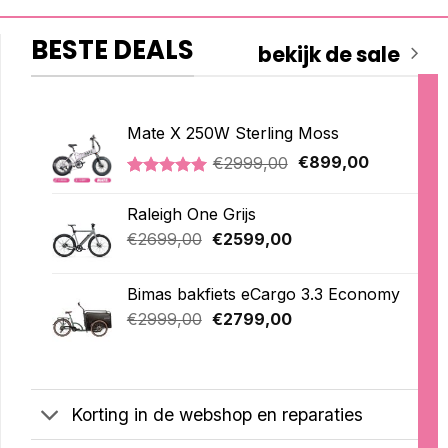
BESTE DEALS
bekijk de sale
Mate X 250W Sterling Moss
Oorspronkelijke
Huidige
€
2999,00
€
899,00
prijs
prijs
Gewaardeerd
3
was:
is:
5.00
op 5
Raleigh One Grijs
€2999,00.
€899,00.
gebaseerd
op
Oorspronkelijke
Huidige
€
2699,00
€
2599,00
klantbeoordelingen
prijs
prijs
was:
is:
Bimas bakfiets eCargo 3.3 Economy
€2699,00.
€2599,00.
Oorspronkelijke
Huidige
€
2999,00
€
2799,00
prijs
prijs
was:
is:
€2999,00.
€2799,00.
Korting in de webshop en reparaties