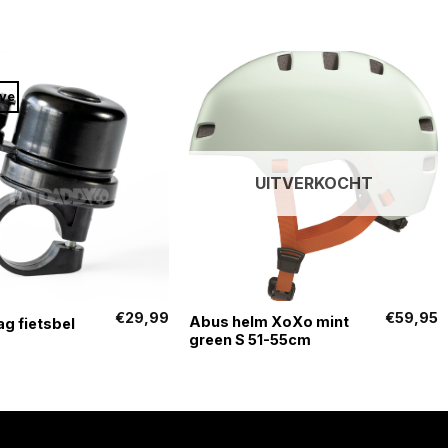
ave
UITVERKOCHT
+
€
29,99
€
59,95
Abus helm XoXo mint
ag fietsbel
green S 51-55cm