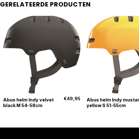
GERELATEERDE PRODUCTEN
+
+
€
49,95
Abus helm Indy velvet
Abus helm Indy musta
black M 54-58cm
yellow S 51-55cm