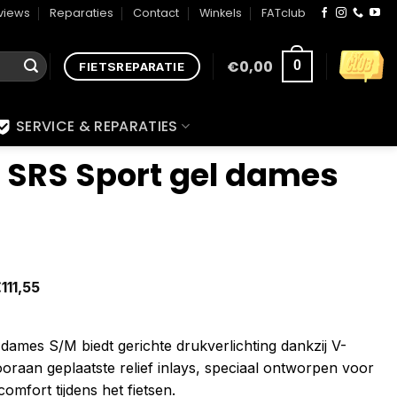
views
Reparaties
Contact
Winkels
FATclub
€
0,00
0
FIETSREPARATIE
SERVICE & REPARATIES
l SRS Sport gel dames
€
111,55
dames S/M biedt gerichte drukverlichting dankzij V-
oraan geplaatste relief inlays, speciaal ontworpen voor
omfort tijdens het fietsen.