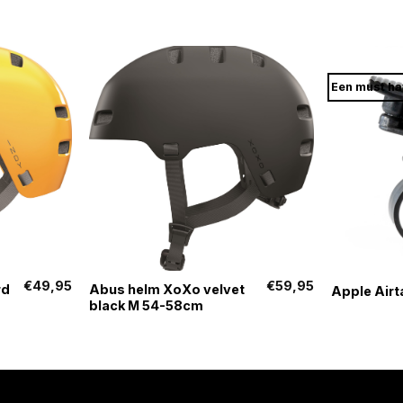
Een must h
+
+
€
49,95
€
59,95
rd
Abus helm XoXo velvet
Apple Airt
black M 54-58cm