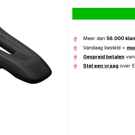
Alternative:
Meer dan
56.000 kla
Vandaag besteld =
mor
Gespreid betalen
van
Stel een vraag
over E