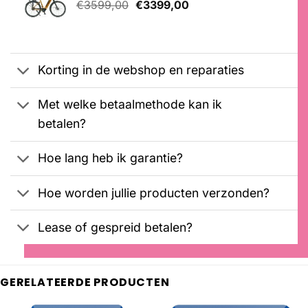
Oorspronkelijke
Huidige
€
3599,00
€
3399,00
prijs
prijs
was:
is:
€3599,00.
€3399,00.
Korting in de webshop en reparaties
Met welke betaalmethode kan ik
betalen?
Hoe lang heb ik garantie?
Hoe worden jullie producten verzonden?
Lease of gespreid betalen?
GERELATEERDE PRODUCTEN