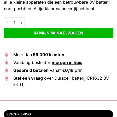
al je kleine apparaten die een betrouwbare 3V batterij
nodig hebben. Altijd klaar wanneer jij het bent.
Duracell batterij CR1632 3V krt (1) aantal
Alternative:
IN MIJN WINKELWAGEN
Meer dan
56.000 klanten
Vandaag besteld =
morgen in huis
Gespreid betalen
vanaf
€
0,19
p/m
Stel een vraag
over Duracell batterij CR1632 3V
krt (1)
BESCHRIJVING