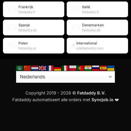
Frankrijk
Italië
🇫🇷
🇮🇹
fatdaddy.fr
fatdaddy.it
Spanje
Denemarken
🇪🇸
🇩🇰
fatdaddy.es
fatdaddy.dk
Polen
International
🇵🇱
🌍
fatdaddy.pl
ridefatdaddy.com
Copyright 2019 - 2026 ©
Fatdaddy B.V.
Fatdaddy automatiseert alle orders met
Syncjob.io
❤️