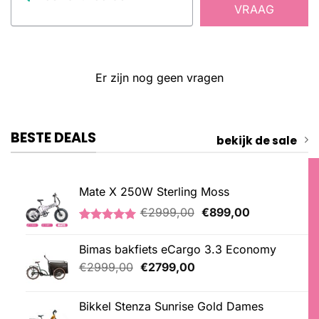
VRAAG
Er zijn nog geen vragen
BESTE DEALS
bekijk de sale
Mate X 250W Sterling Moss
Oorspronkelijke
Huidige
€
2999,00
€
899,00
prijs
prijs
Gewaardeerd
3
was:
is:
5.00
op 5
Bimas bakfiets eCargo 3.3 Economy
€2999,00.
€899,00.
gebaseerd
op
Oorspronkelijke
Huidige
€
2999,00
€
2799,00
klantbeoordelingen
prijs
prijs
was:
is:
Bikkel Stenza Sunrise Gold Dames
€2999,00.
€2799,00.