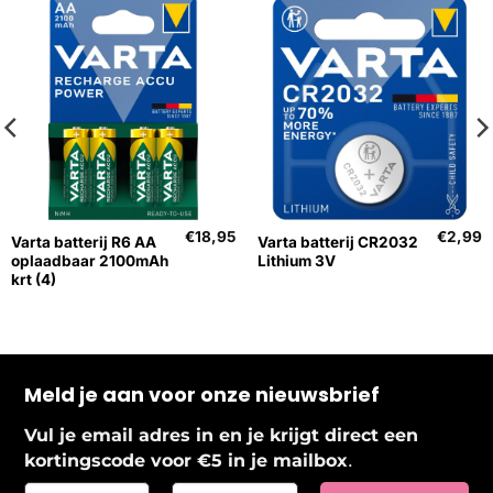
€
18,95
€
2,99
Varta batterij R6 AA
Varta batterij CR2032
oplaadbaar 2100mAh
Lithium 3V
krt (4)
Meld je aan voor onze nieuwsbrief
Vul je email adres in en je krijgt direct een
.
kortingscode voor €5 in je mailbox