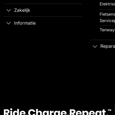
Elektris
Zakelijk
Fietsenw
Service
Informatie
Tenways
Repara