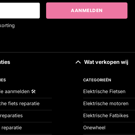
korting
ties
Wat verkopen wij
IES
CATEGORIEËN
ie aanmelden 🛠️
Elektrische Fietsen
che fiets reparatie
Elektrische motoren
reparaties
Elektrische Fatbikes
 reparatie
Onewheel