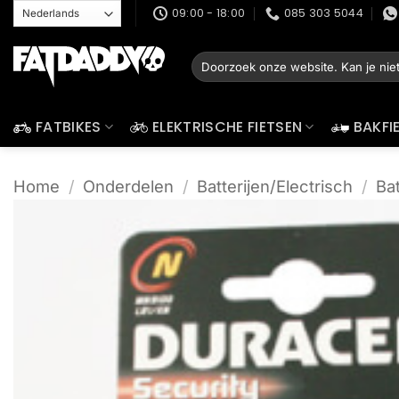
Ga
09:00 - 18:00
085 303 5044
naar
inhoud
Zoeken
naar:
FATBIKES
ELEKTRISCHE FIETSEN
BAKFI
Home
/
Onderdelen
/
Batterijen/Electrisch
/
Bat