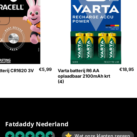
+
€
5,99
€
18,95
tterij CR1620 3V
Varta batterij R6 AA
oplaadbaar 2100mAh krt
(4)
Fatdaddy Nederland
Wat onze klanten zeggen