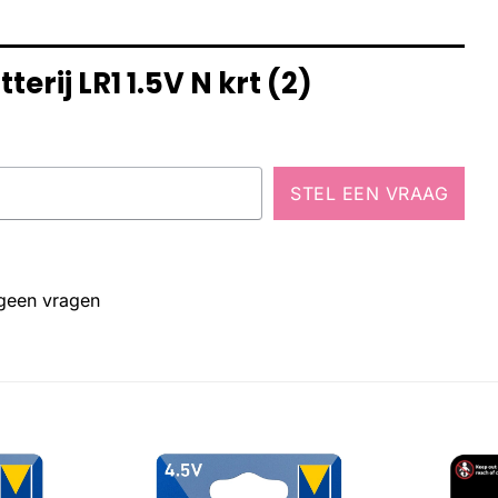
erij LR1 1.5V N krt (2)
STEL EEN VRAAG
 geen vragen