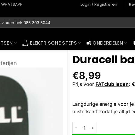
WHATSAPP
Login / Registreren
Re
ETSEN
ELEKTRISCHE STEPS
ONDERDELEN
Duracell bat
terijen
€
8,99
Prijs voor
FATclub leden
:
€
Langdurige energie voor je 
blisterkaart zodat je altijd 
Duracell batterij LR1 1.5V N krt 
Alternative: