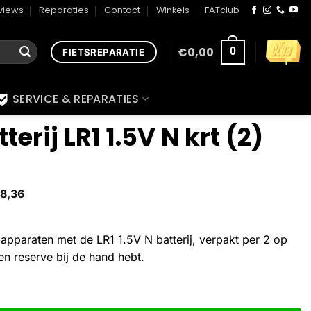
views
Reparaties
Contact
Winkels
FATclub
€
0,00
0
FIETSREPARATIE
SERVICE & REPARATIES
terij LR1 1.5V N krt (2)
8,36
apparaten met de LR1 1.5V N batterij, verpakt per 2 op
een reserve bij de hand hebt.
(2) aantal