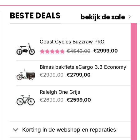
BESTE DEALS
bekijk de sale
Coast Cycles Buzzraw PRO
Oorspronkelijke
Huidige
€
4549,00
€
2999,00
prijs
prijs
Gewaardeerd
1
was:
is:
5.00
op 5
Bimas bakfiets eCargo 3.3 Economy
€4549,00.
€2999,00
gebaseerd
op
Oorspronkelijke
Huidige
€
2999,00
€
2799,00
klantbeoordeling
prijs
prijs
was:
is:
Raleigh One Grijs
€2999,00.
€2799,00.
Oorspronkelijke
Huidige
€
2699,00
€
2599,00
prijs
prijs
was:
is:
€2699,00.
€2599,00.
Korting in de webshop en reparaties