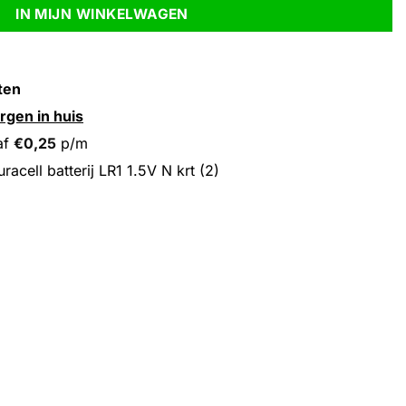
IN MIJN WINKELWAGEN
ten
rgen in huis
af
€
0,25
p/m
acell batterij LR1 1.5V N krt (2)