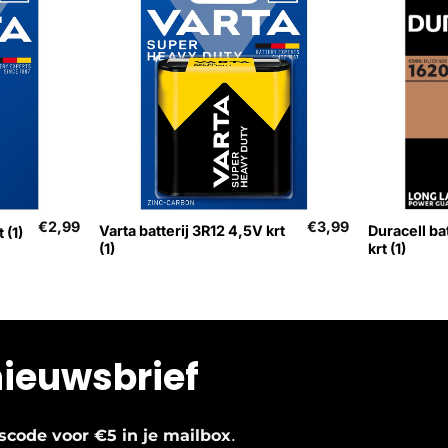
+
+
€
2,99
€
3,99
Varta batterij 3R12 4,5V krt
Duracell ba
 (1)
(1)
krt (1)
nieuwsbrief
.
ngscode voor €5 in je mailbox