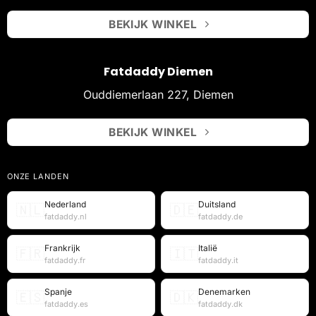
BEKIJK WINKEL
Fatdaddy Diemen
Ouddiemerlaan 227, Diemen
BEKIJK WINKEL
ONZE LANDEN
Nederland
Duitsland
🇳🇱
🇩🇪
fatdaddy.nl
fatdaddy.de
Frankrijk
Italië
🇫🇷
🇮🇹
fatdaddy.fr
fatdaddy.it
Spanje
Denemarken
🇪🇸
🇩🇰
fatdaddy.es
fatdaddy.dk