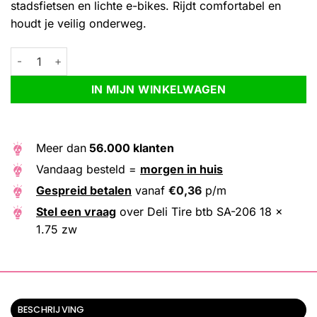
stadsfietsen en lichte e-bikes. Rijdt comfortabel en
houdt je veilig onderweg.
Deli Tire btb SA-206 18 x 1.75 zw aantal
Alternative:
IN MIJN WINKELWAGEN
Meer dan
56.000 klanten
Vandaag besteld =
morgen in huis
Gespreid betalen
vanaf
€
0,36
p/m
Stel een vraag
over Deli Tire btb SA-206 18 x
1.75 zw
BESCHRIJVING