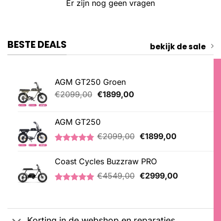
Er zijn nog geen vragen
BESTE DEALS
bekijk de sale
AGM GT250 Groen
Oorspronkelijke
Huidige
€
2099,00
€
1899,00
prijs
prijs
was:
is:
AGM GT250
€2099,00.
€1899,00.
Oorspronkelijke
Huidige
€
2099,00
€
1899,00
prijs
prijs
Gewaardeerd
21
was:
is:
4.76
op 5
Coast Cycles Buzzraw PRO
€2099,00.
€1899,00.
gebaseerd
Oorspronkelijke
Huidige
op
€
4549,00
€
2999,00
klantbeoordelingen
prijs
prijs
Gewaardeerd
1
was:
is:
5.00
op 5
€4549,00.
€2999,00.
gebaseerd
op
Korting in de webshop en reparaties
klantbeoordeling