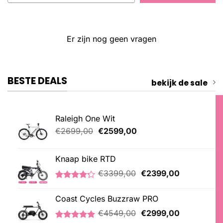
Er zijn nog geen vragen
BESTE DEALS
bekijk de sale
Raleigh One Wit
Oorspronkelijke
Huidige
€
2699,00
€
2599,00
prijs
prijs
was:
is:
Knaap bike RTD
€2699,00.
€2599,00.
Oorspronkelijke
Huidige
€
3399,00
€
2399,00
prijs
prijs
Gewaardeerd
5
was:
is:
4.20
op 5
Coast Cycles Buzzraw PRO
€3399,00.
€2399,00.
gebaseerd
Oorspronkelijke
Huidige
op
€
4549,00
€
2999,00
klantbeoordelingen
prijs
prijs