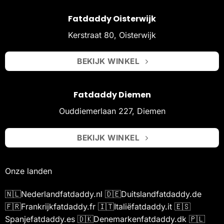
Fatdaddy Oisterwijk
Kerstraat 80, Oisterwijk
BEKIJK WINKEL
Fatdaddy Diemen
Ouddiemerlaan 227, Diemen
BEKIJK WINKEL
Onze landen
🇳🇱
Nederland
fatdaddy.nl
🇩🇪
Duitsland
fatdaddy.de
🇫🇷
Frankrijk
fatdaddy.fr
🇮🇹
Italië
fatdaddy.it
🇪🇸
Spanje
fatdaddy.es
🇩🇰
Denemarken
fatdaddy.dk
🇵🇱