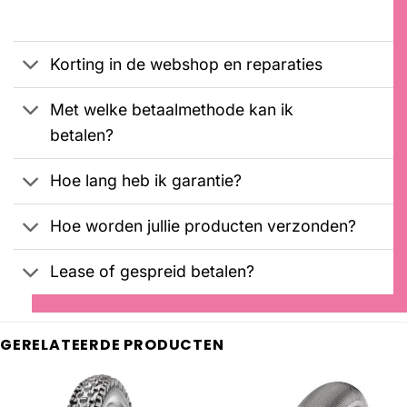
Gewaardeerd
1
was:
is:
5.00
op 5
€4549,00.
€2999,00.
gebaseerd
op
Korting in de webshop en reparaties
klantbeoordeling
Met welke betaalmethode kan ik
betalen?
Hoe lang heb ik garantie?
Hoe worden jullie producten verzonden?
Lease of gespreid betalen?
GERELATEERDE PRODUCTEN