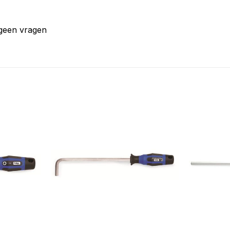
 geen vragen
+
+