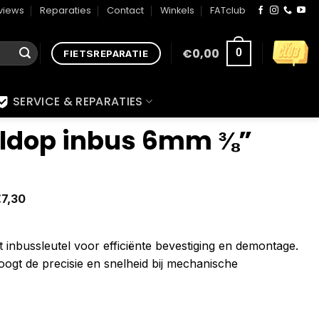
views
Reparaties
Contact
Winkels
FATclub
€
0,00
0
FIETSREPARATIE
SERVICE & REPARATIES
eldop inbus 6mm ⅜”
€
7,30
 inbussleutel voor efficiënte bevestiging en demontage.
oogt de precisie en snelheid bij mechanische
aantal