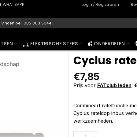
WHATSAPP
Login / Registreren
Re
ETSEN
ELEKTRISCHE STEPS
ONDERDELEN
Cyclus rat
dschap
€
7,85
Prijs voor
FATclub leden
:
Combineert ratelfunctie met
Cyclus rateldop inbus verh
werkzaamheden.
Cyclus rateldop inbus 6mm ⅜" 
Alternative: