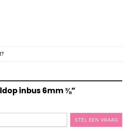
t?
teldop inbus 6mm ⅜”
STEL EEN VRAAG