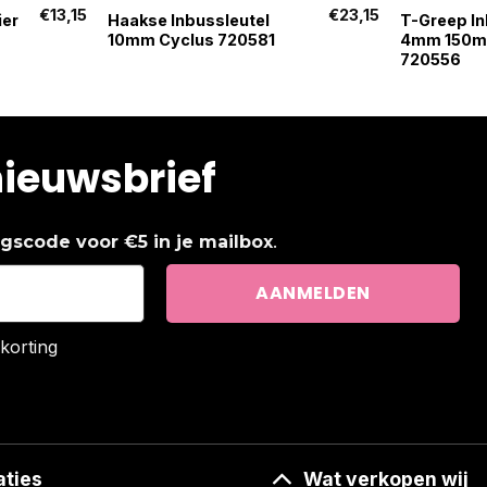
€
13,15
€
23,15
ier
Haakse Inbussleutel
T-Greep In
10mm Cyclus 720581
4mm 150mm
720556
nieuwsbrief
.
ingscode voor €5 in je mailbox
korting
aties
Wat verkopen wij