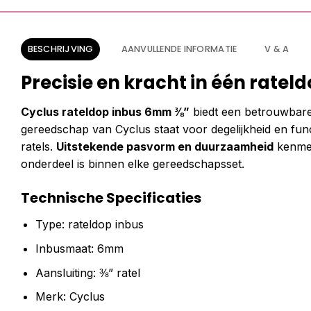
BESCHRIJVING
AANVULLENDE INFORMATIE
V & A
Precisie en kracht in één ratel
Cyclus rateldop inbus 6mm ⅜”
biedt een betrouwbare 
gereedschap van Cyclus staat voor degelijkheid en func
ratels.
Uitstekende pasvorm en duurzaamheid
kenmer
onderdeel is binnen elke gereedschapsset.
Technische Specificaties
Type: rateldop inbus
Inbusmaat: 6mm
Aansluiting: ⅜” ratel
Merk: Cyclus