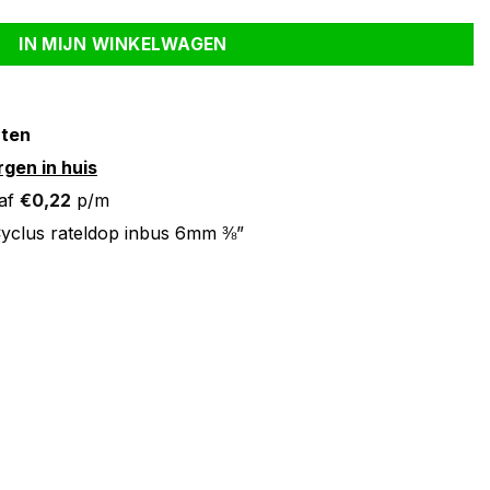
IN MIJN WINKELWAGEN
nten
gen in huis
af
€
0,22
p/m
yclus rateldop inbus 6mm ⅜”