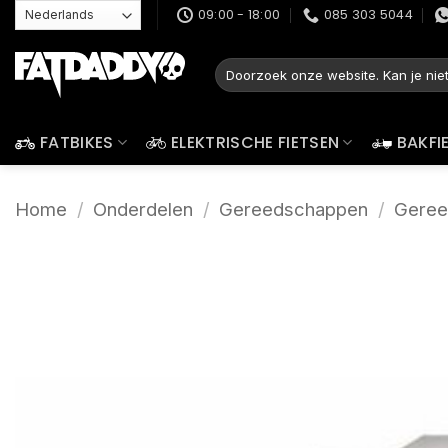
Ga
09:00 - 18:00
085 303 5044
naar
inhoud
Zoeken
naar:
FATBIKES
ELEKTRISCHE FIETSEN
BAKFI
Home
/
Onderdelen
/
Gereedschappen
/
Geree