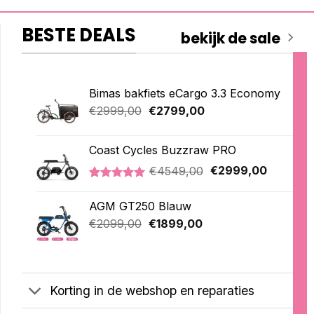
BESTE DEALS
bekijk de sale
Bimas bakfiets eCargo 3.3 Economy
Oorspronkelijke
Huidige
€
2999,00
€
2799,00
prijs
prijs
was:
is:
Coast Cycles Buzzraw PRO
€2999,00.
€2799,00.
Oorspronkelijke
Huidige
€
4549,00
€
2999,00
prijs
prijs
Gewaardeerd
1
was:
is:
5.00
op 5
AGM GT250 Blauw
€4549,00.
€2999,0
gebaseerd
Oorspronkelijke
Huidige
op
€
2099,00
€
1899,00
klantbeoordeling
prijs
prijs
was:
is:
€2099,00.
€1899,00.
Korting in de webshop en reparaties