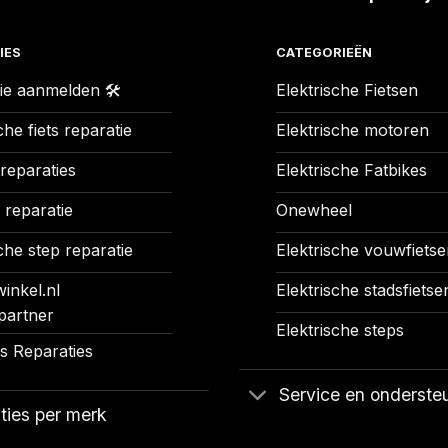
IES
CATEGORIEËN
ie aanmelden 🛠️
Elektrische Fietsen
che fiets reparatie
Elektrische motoren
 reparaties
Elektrische Fatbikes
 reparatie
Onewheel
che step reparatie
Elektrische vouwfietse
inkel.nl
Elektrische stadsfietse
partner
Elektrische steps
 Reparaties
Service en onderste
ties per merk