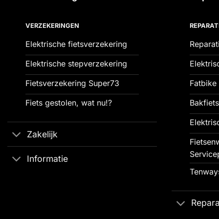
VERZEKERINGEN
REPARAT
Elektrische fietsverzekering
Reparat
Elektrische stepverzekering
Elektris
Fietsverzekering Super73
Fatbike 
Fiets gestolen, wat nu!?
Bakfiets
Elektris
Zakelijk
Fietsenw
Service
Informatie
Tenways
Repara