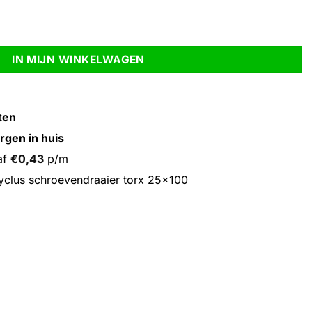
25x100 aantal
IN MIJN WINKELWAGEN
ten
rgen in huis
af
€
0,43
p/m
clus schroevendraaier torx 25×100