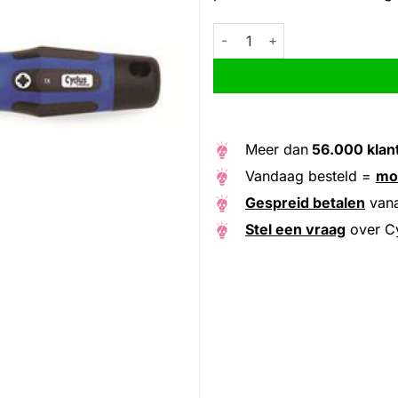
Cyclus schroevendraaier torx 
Alternative:
Meer dan
56.000 klan
Vandaag besteld =
mo
Gespreid betalen
van
Stel een vraag
over Cy