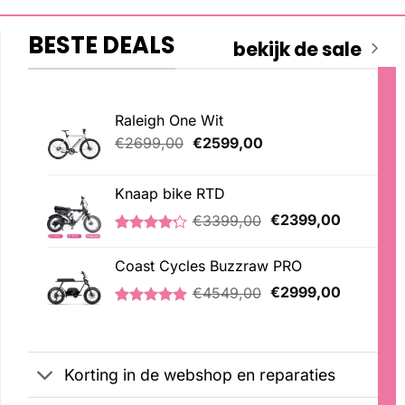
BESTE DEALS
bekijk de sale
Raleigh One Wit
Oorspronkelijke
Huidige
€
2699,00
€
2599,00
prijs
prijs
was:
is:
Knaap bike RTD
€2699,00.
€2599,00.
Oorspronkelijke
Huidige
€
3399,00
€
2399,00
prijs
prijs
Gewaardeerd
5
was:
is:
4.20
op 5
Coast Cycles Buzzraw PRO
€3399,00.
€2399,00
gebaseerd
Oorspronkelijke
Huidige
op
€
4549,00
€
2999,00
klantbeoordelingen
prijs
prijs
Gewaardeerd
1
was:
is:
5.00
op 5
€4549,00.
€2999,00
gebaseerd
op
Korting in de webshop en reparaties
klantbeoordeling