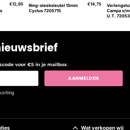
€
12,85
€
14,75
Ring-steeksleutel 15mm
Verlengstu
s
Cyclus 7205715
Campa v/mo
U.T. 72053
nieuwsbrief
.
ngscode voor €5 in je mailbox
korting
ties
Wat verkopen wij