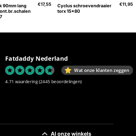
€
17,55
€
11,95
k 90mm lang
Cyclus schroevendraaier
nt.br.schalen
torx 15×80
7
Fatdaddy Nederland
Wat onze klanten zeggen
4.71 waardering
(2445 beoordelingen)
Al onze winkels