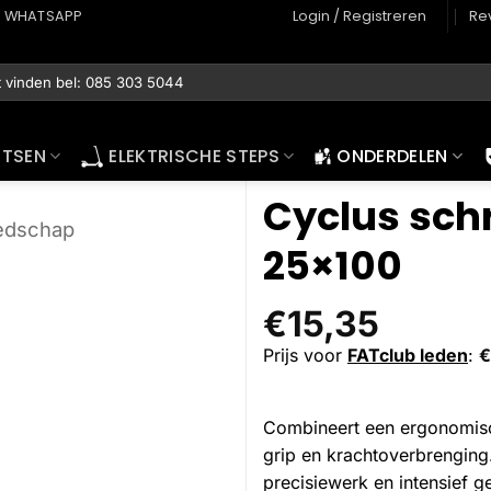
WHATSAPP
Login / Registreren
Re
ETSEN
ELEKTRISCHE STEPS
ONDERDELEN
Cyclus sch
edschap
25×100
€
15,35
Prijs voor
FATclub leden
:
€
Combineert een ergonomisc
grip en krachtoverbrenging
precisiewerk en intensief g