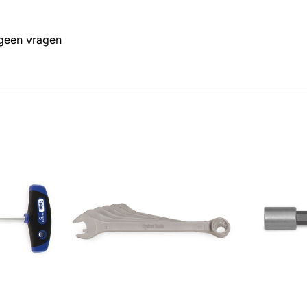
 geen vragen
+
+