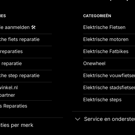
IES
CATEGORIEËN
ie aanmelden 🛠️
Elektrische Fietsen
che fiets reparatie
Elektrische motoren
reparaties
Elektrische Fatbikes
 reparatie
Onewheel
che step reparatie
Elektrische vouwfietse
inkel.nl
Elektrische stadsfietse
partner
Elektrische steps
 Reparaties
Service en onderste
ties per merk