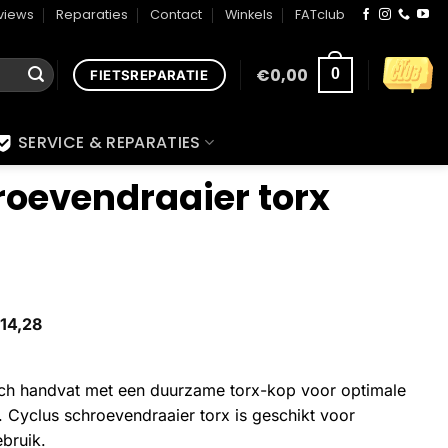
views
Reparaties
Contact
Winkels
FATclub
€
0,00
0
FIETSREPARATIE
SERVICE & REPARATIES
roevendraaier torx
14,28
h handvat met een duurzame torx-kop voor optimale
. Cyclus schroevendraaier torx is geschikt voor
ebruik.