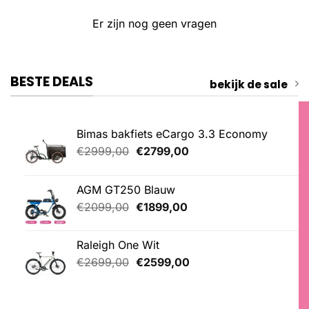
Er zijn nog geen vragen
BESTE DEALS
bekijk de sale
Bimas bakfiets eCargo 3.3 Economy
Oorspronkelijke
Huidige
€
2999,00
€
2799,00
prijs
prijs
was:
is:
AGM GT250 Blauw
€2999,00.
€2799,00.
Oorspronkelijke
Huidige
€
2099,00
€
1899,00
prijs
prijs
was:
is:
Raleigh One Wit
€2099,00.
€1899,00.
Oorspronkelijke
Huidige
€
2699,00
€
2599,00
prijs
prijs
was:
is:
€2699,00.
€2599,00.