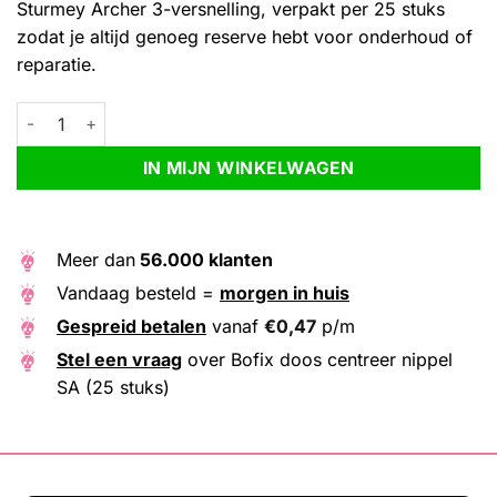
Sturmey Archer 3-versnelling, verpakt per 25 stuks
zodat je altijd genoeg reserve hebt voor onderhoud of
reparatie.
Bofix doos centreer nippel SA (25 stuks) aantal
Alternative:
IN MIJN WINKELWAGEN
Meer dan
56.000 klanten
Vandaag besteld =
morgen in huis
Gespreid betalen
vanaf
€
0,47
p/m
Stel een vraag
over Bofix doos centreer nippel
SA (25 stuks)