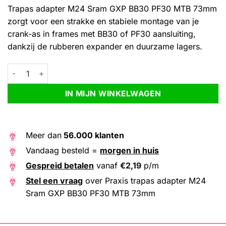
Trapas adapter M24 Sram GXP BB30 PF30 MTB 73mm
zorgt voor een strakke en stabiele montage van je
crank-as in frames met BB30 of PF30 aansluiting,
dankzij de rubberen expander en duurzame lagers.
Praxis trapas adapter M24 Sram GXP BB30 PF30 MTB 73mm aa
Alternative:
IN MIJN WINKELWAGEN
Meer dan
56.000 klanten
Vandaag besteld =
morgen in huis
Gespreid betalen
vanaf
€
2,19
p/m
Stel een vraag
over Praxis trapas adapter M24
Sram GXP BB30 PF30 MTB 73mm