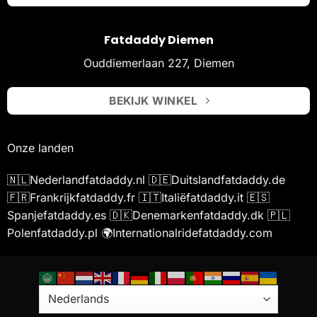
Fatdaddy Diemen
Ouddiemerlaan 227, Diemen
BEKIJK WINKEL
Onze landen
🇳🇱
Nederland
fatdaddy.nl
🇩🇪
Duitsland
fatdaddy.de
🇫🇷
Frankrijk
fatdaddy.fr
🇮🇹
Italië
fatdaddy.it
🇪🇸
Spanje
fatdaddy.es
🇩🇰
Denemarken
fatdaddy.dk
🇵🇱
Polen
fatdaddy.pl
🌍
International
ridefatdaddy.com