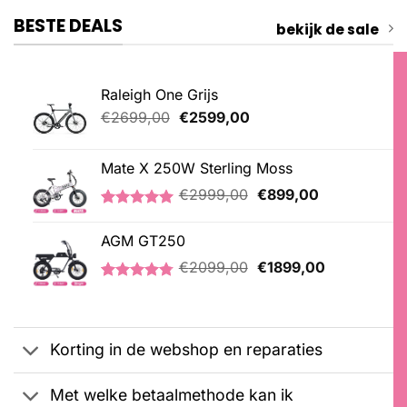
BESTE DEALS
bekijk de sale
Raleigh One Grijs
Oorspronkelijke
Huidige
€
2699,00
€
2599,00
prijs
prijs
was:
is:
Mate X 250W Sterling Moss
€2699,00.
€2599,00.
Oorspronkelijke
Huidige
€
2999,00
€
899,00
prijs
prijs
Gewaardeerd
3
was:
is:
5.00
op 5
AGM GT250
€2999,00.
€899,00.
gebaseerd
Oorspronkelijke
Huidige
op
€
2099,00
€
1899,00
klantbeoordelingen
prijs
prijs
Gewaardeerd
21
was:
is:
4.76
op 5
€2099,00.
€1899,00.
gebaseerd
op
Korting in de webshop en reparaties
klantbeoordelingen
Met welke betaalmethode kan ik