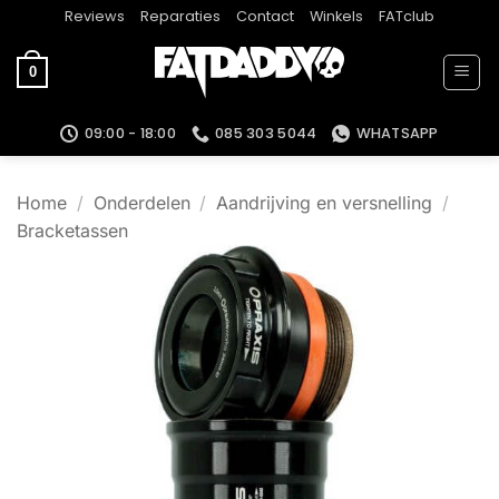
Ga
Reviews
Reparaties
Contact
Winkels
FATclub
naar
inhoud
0
09:00 - 18:00
085 303 5044
WHATSAPP
Home
/
Onderdelen
/
Aandrijving en versnelling
/
Bracketassen