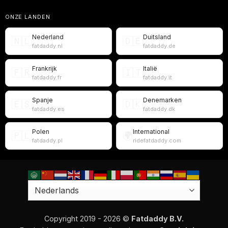
ONZE LANDEN
Nederland
Duitsland
🇳🇱
🇩🇪
fatdaddy.nl
fatdaddy.de
Frankrijk
Italië
🇫🇷
🇮🇹
fatdaddy.fr
fatdaddy.it
Spanje
Denemarken
🇪🇸
🇩🇰
fatdaddy.es
fatdaddy.dk
Polen
International
🇵🇱
🌍
fatdaddy.pl
ridefatdaddy.com
Copyright 2019 - 2026 ©
Fatdaddy B.V.