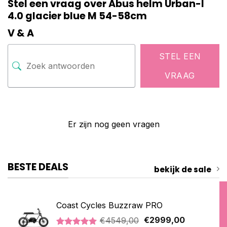
Stel een vraag over Abus helm Urban-I
4.0 glacier blue M 54-58cm
V & A
STEL EEN
VRAAG
Er zijn nog geen vragen
BESTE DEALS
bekijk de sale
Coast Cycles Buzzraw PRO
Oorspronkelijke
Huidige
€
4549,00
€
2999,00