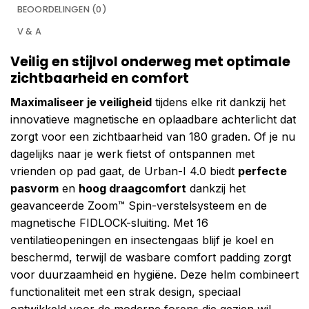
BEOORDELINGEN (0)
V & A
Veilig en stijlvol onderweg met optimale
zichtbaarheid en comfort
Maximaliseer je veiligheid
tijdens elke rit dankzij het
innovatieve magnetische en oplaadbare achterlicht dat
zorgt voor een zichtbaarheid van 180 graden. Of je nu
dagelijks naar je werk fietst of ontspannen met
vrienden op pad gaat, de Urban-I 4.0 biedt
perfecte
pasvorm
en
hoog draagcomfort
dankzij het
geavanceerde Zoom™ Spin-verstelsysteem en de
magnetische FIDLOCK-sluiting. Met 16
ventilatieopeningen en insectengaas blijf je koel en
beschermd, terwijl de wasbare comfort padding zorgt
voor duurzaamheid en hygiëne. Deze helm combineert
functionaliteit met een strak design, speciaal
ontwikkeld voor de moderne forens die gezien wil