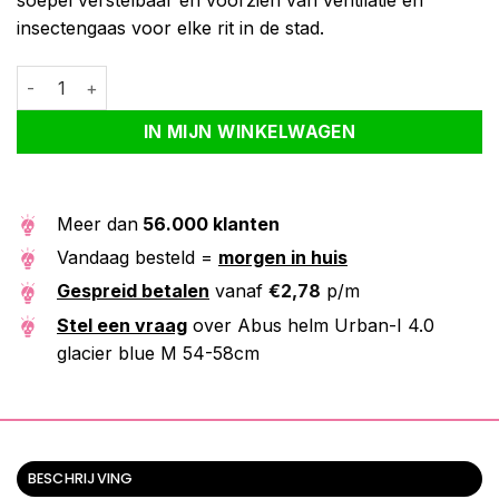
soepel verstelbaar en voorzien van ventilatie en
insectengaas voor elke rit in de stad.
Abus helm Urban-I 4.0 glacier blue M 54-58cm aantal
Alternative:
IN MIJN WINKELWAGEN
Meer dan
56.000 klanten
Vandaag besteld =
morgen in huis
Gespreid betalen
vanaf
€
2,78
p/m
Stel een vraag
over Abus helm Urban-I 4.0
glacier blue M 54-58cm
BESCHRIJVING