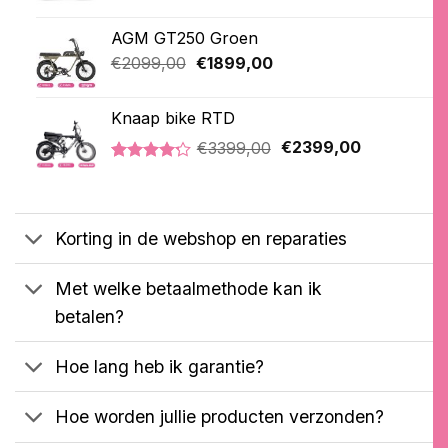
prijs
prijs
Gewaardeerd
1
was:
is:
5.00
op 5
AGM GT250 Groen
€4549,00.
€2999,00.
gebaseerd
op
Oorspronkelijke
Huidige
€
2099,00
€
1899,00
klantbeoordeling
prijs
prijs
was:
is:
Knaap bike RTD
€2099,00.
€1899,00.
Oorspronkelijke
Huidige
€
3399,00
€
2399,00
prijs
prijs
Gewaardeerd
5
was:
is:
4.20
op 5
€3399,00.
€2399,00.
gebaseerd
op
Korting in de webshop en reparaties
klantbeoordelingen
Met welke betaalmethode kan ik
betalen?
Hoe lang heb ik garantie?
Hoe worden jullie producten verzonden?