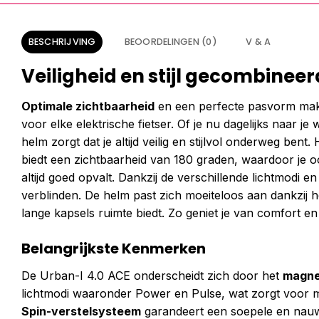
BESCHRIJVING
BEOORDELINGEN (0)
V & A
Veiligheid en stijl gecombineerd
Optimale zichtbaarheid
en een perfecte pasvorm mak
voor elke elektrische fietser. Of je nu dagelijks naar j
helm zorgt dat je altijd veilig en stijlvol onderweg ben
biedt een zichtbaarheid van 180 graden, waardoor je oo
altijd goed opvalt. Dankzij de verschillende lichtmodi e
verblinden. De helm past zich moeiteloos aan dankzij 
lange kapsels ruimte biedt. Zo geniet je van comfort en
Belangrijkste Kenmerken
De Urban-I 4.0 ACE onderscheidt zich door het
magnet
lichtmodi waaronder Power en Pulse, wat zorgt voor 
Spin-verstelsysteem
garandeert een soepele en nauwk