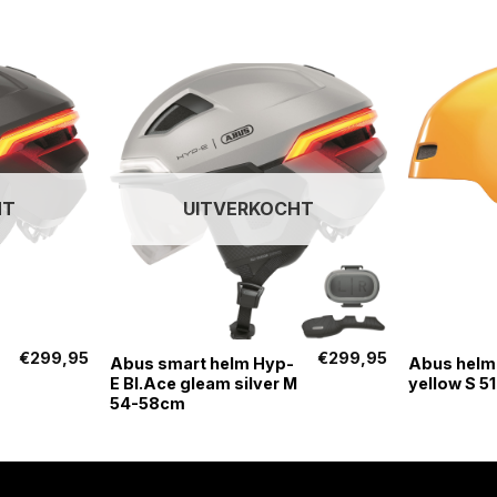
HT
UITVERKOCHT
+
+
€
299,95
€
299,95
Abus smart helm Hyp-
Abus helm
E Bl.Ace gleam silver M
yellow S 5
54-58cm