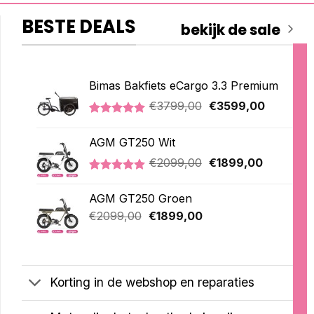
BESTE DEALS
bekijk de sale
Bimas Bakfiets eCargo 3.3 Premium
Oorspronkelijke
Huidige
€
3799,00
€
3599,00
prijs
prijs
Gewaardeerd
2
was:
is:
5.00
op 5
AGM GT250 Wit
€3799,00.
€3599,00
gebaseerd
op
Oorspronkelijke
Huidige
€
2099,00
€
1899,00
klantbeoordelingen
prijs
prijs
Gewaardeerd
1
was:
is:
5.00
op 5
AGM GT250 Groen
€2099,00.
€1899,00
gebaseerd
Oorspronkelijke
Huidige
op
€
2099,00
€
1899,00
klantbeoordeling
prijs
prijs
was:
is:
€2099,00.
€1899,00.
Korting in de webshop en reparaties