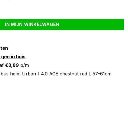
stnut red L 57-61cm aantal
IN MIJN WINKELWAGEN
nten
gen in huis
af
€
3,89
p/m
bus helm Urban-I 4.0 ACE chestnut red L 57-61cm