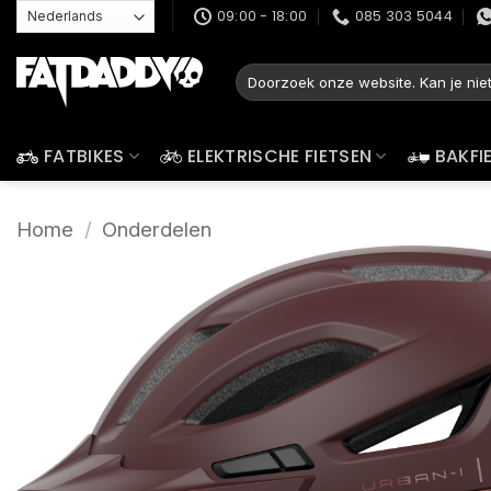
Ga
09:00 - 18:00
085 303 5044
naar
inhoud
Zoeken
naar:
FATBIKES
ELEKTRISCHE FIETSEN
BAKFI
Home
/
Onderdelen