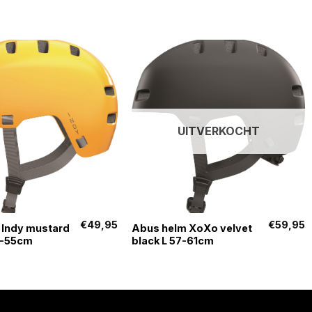
UITVERKOCHT
+
€
49,95
€
59,95
 Indy mustard
Abus helm XoXo velvet
1-55cm
black L 57-61cm