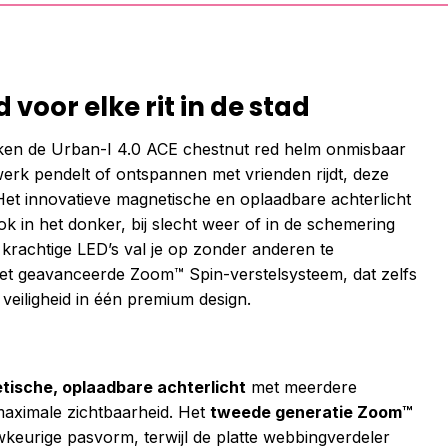
 voor elke rit in de stad
en de Urban-I 4.0 ACE chestnut red helm onmisbaar
e werk pendelt of ontspannen met vrienden rijdt, deze
t. Het innovatieve magnetische en oplaadbare achterlicht
k in het donker, bij slecht weer of in de schemering
n krachtige LED’s val je op zonder anderen te
het geavanceerde Zoom™ Spin-verstelsysteem, dat zelfs
 veiligheid in één premium design.
ische, oplaadbare achterlicht
met meerdere
maximale zichtbaarheid. Het
tweede generatie Zoom™
eurige pasvorm, terwijl de platte webbingverdeler