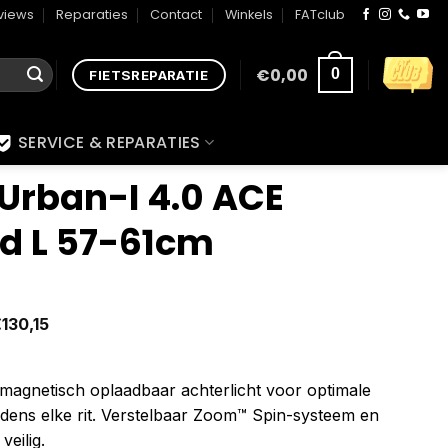
views
Reparaties
Contact
Winkels
FATclub
€
0,00
0
FIETSREPARATIE
SERVICE & REPARATIES
Urban-I 4.0 ACE
ed L 57-61cm
€
130,15
magnetisch oplaadbaar achterlicht voor optimale
ijdens elke rit. Verstelbaar Zoom™ Spin-systeem en
veilig.