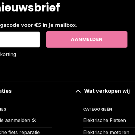
nieuwsbrief
.
ingscode voor €5 in je mailbox
korting
aties
Wat verkopen wij
IES
CATEGORIEËN
ie aanmelden 🛠️
Elektrische Fietsen
che fiets reparatie
Elektrische motoren