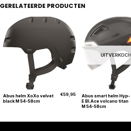
GERELATEERDE PRODUCTEN
UITVERKOC
+
+
€
59,95
Abus helm XoXo velvet
Abus smart helm Hyp-
black M 54-58cm
E Bl.Ace volcano titan
M 54-58cm