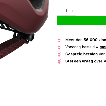
Abus helm Urban-I 4.0 ACE che
Alternative:
Meer dan
56.000 kla
Vandaag besteld =
mor
Gespreid betalen
van
Stel een vraag
over A