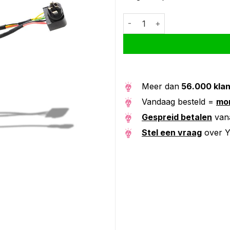
Y-kabel PowerTube 950 mm (B
Alternative:
Meer dan
56.000 kla
Vandaag besteld =
mor
Gespreid betalen
van
Stel een vraag
over Y