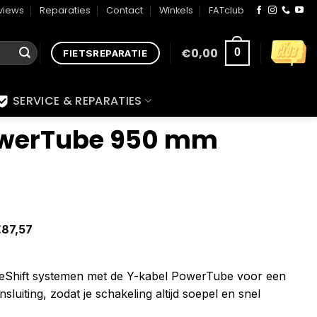
views
Reparaties
Contact
Winkels
FATclub
€
0,00
0
FIETSREPARATIE
SERVICE & REPARATIES
owerTube 950 mm
€
87,57
 eShift systemen met de Y-kabel PowerTube voor een
luiting, zodat je schakeling altijd soepel en snel