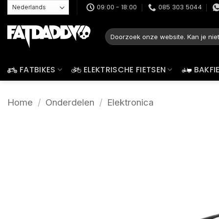
Ga
09:00 - 18:00
085 303 5044
naar
inhoud
Zoeken
naar:
FATBIKES
ELEKTRISCHE FIETSEN
BAKFI
Home
/
Onderdelen
/
Elektronica