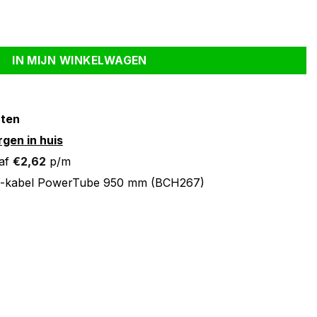
CH267) aantal
IN MIJN WINKELWAGEN
nten
gen in huis
af
€
2,62
p/m
-kabel PowerTube 950 mm (BCH267)