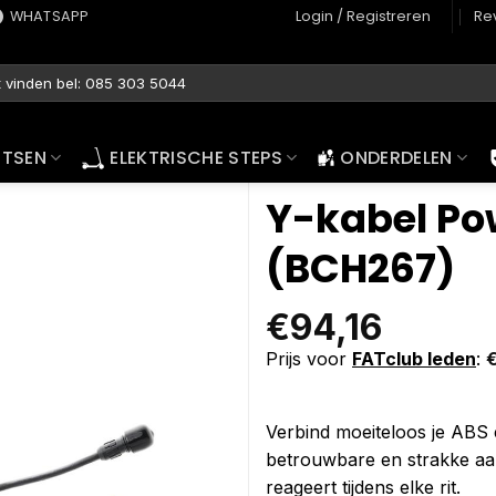
WHATSAPP
Login / Registreren
Re
ETSEN
ELEKTRISCHE STEPS
ONDERDELEN
Y-kabel P
(BCH267)
€
94,16
Prijs voor
FATclub leden
:
Verbind moeiteloos je ABS
betrouwbare en strakke aans
reageert tijdens elke rit.