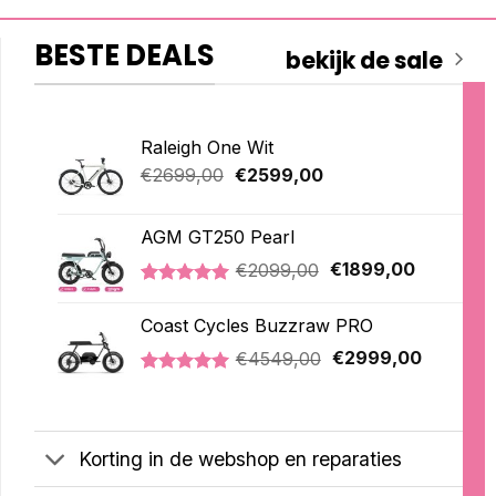
BESTE DEALS
bekijk de sale
Raleigh One Wit
Oorspronkelijke
Huidige
€
2699,00
€
2599,00
prijs
prijs
was:
is:
AGM GT250 Pearl
€2699,00.
€2599,00.
Oorspronkelijke
Huidige
€
2099,00
€
1899,00
prijs
prijs
Gewaardeerd
2
was:
is:
5.00
op 5
Coast Cycles Buzzraw PRO
€2099,00.
€1899,00
gebaseerd
Oorspronkelijke
Huidige
op
€
4549,00
€
2999,00
klantbeoordelingen
prijs
prijs
Gewaardeerd
1
was:
is:
5.00
op 5
€4549,00.
€2999,0
gebaseerd
op
Korting in de webshop en reparaties
klantbeoordeling