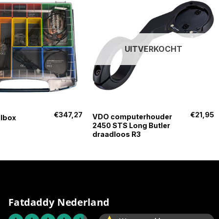
UITVERKOCHT
+
€
347,27
€
21,95
VDO computerhouder
elbox
2450 STS Long Butler
draadloos R3
Fatdaddy Nederland