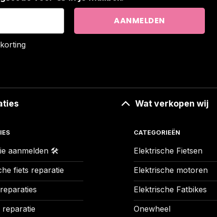
korting
aties
Wat verkopen wij
IES
CATEGORIEËN
ie aanmelden 🛠️
Elektrische Fietsen
che fiets reparatie
Elektrische motoren
 reparaties
Elektrische Fatbikes
 reparatie
Onewheel