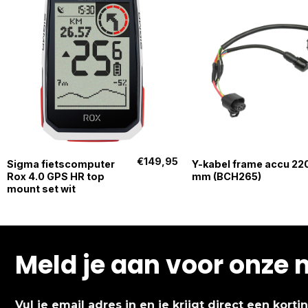
+
+
€
149,95
Sigma fietscomputer
Y-kabel frame accu 22
Rox 4.0 GPS HR top
mm (BCH265)
mount set wit
Meld je aan voor onze 
Vul je email adres in en je krijgt direct een kort