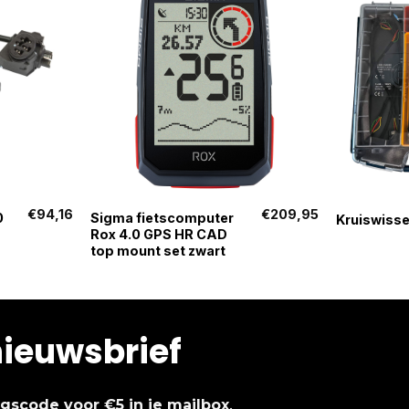
+
+
€
94,16
€
209,95
0
Sigma fietscomputer
Kruiswiss
Rox 4.0 GPS HR CAD
top mount set zwart
nieuwsbrief
.
ingscode voor €5 in je mailbox