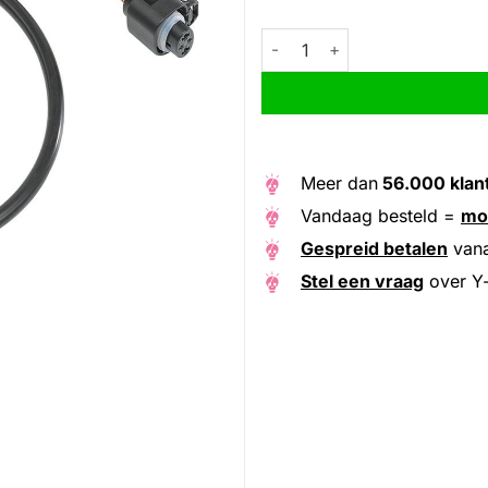
Y-kabel bagagedrager accu 7
Alternative:
Meer dan
56.000 klan
Vandaag besteld =
mo
Gespreid betalen
van
Stel een vraag
over Y