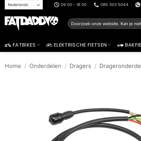
Ga
09:00 - 18:00
085 303 5044
naar
inhoud
Zoeken
naar:
FATBIKES
ELEKTRISCHE FIETSEN
BAKFI
Home
/
Onderdelen
/
Dragers
/
Drageronderde