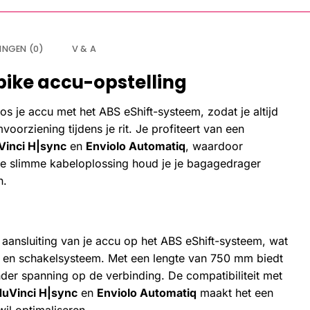
INGEN (0)
V & A
-bike accu-opstelling
 je accu met het ABS eShift-systeem, zodat je altijd
orziening tijdens je rit. Je profiteert van een
Vinci H|sync
en
Enviolo Automatiq
, waardoor
de slimme kabeloplossing houd je je bagagedrager
n.
 aansluiting van je accu op het ABS eShift-systeem, wat
 en schakelsysteem. Met een lengte van 750 mm biedt
der spanning op de verbinding. De compatibiliteit met
NuVinci H|sync
en
Enviolo Automatiq
maakt het een