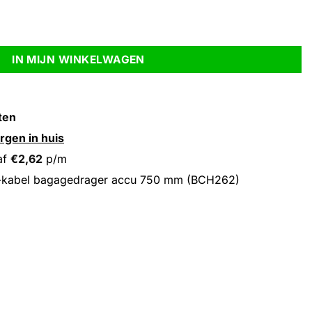
50 mm (BCH262) aantal
IN MIJN WINKELWAGEN
ten
rgen in huis
af
€
2,62
p/m
-kabel bagagedrager accu 750 mm (BCH262)