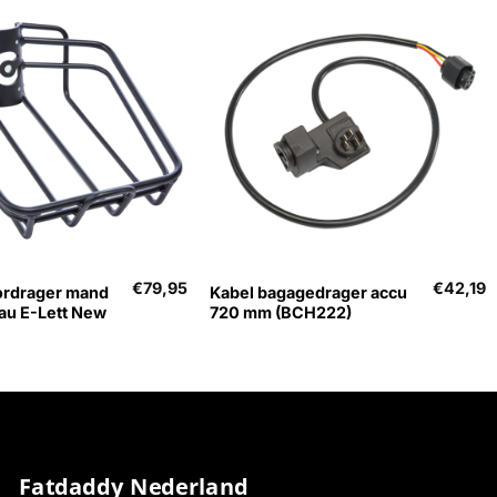
+
€
79,95
€
42,19
ordrager mand
Kabel bagagedrager accu
lau E-Lett New
720 mm (BCH222)
Fatdaddy Nederland