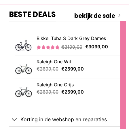
BESTE DEALS
bekijk de sale
Bikkel Tuba S Dark Grey Dames
Oorspronkelijke
Huidige
€
3199,00
€
3099,00
prijs
prijs
Gewaardeerd
1
was:
is:
5.00
op 5
Raleigh One Wit
€3199,00.
€3099,00
gebaseerd
op
Oorspronkelijke
Huidige
€
2699,00
€
2599,00
klantbeoordeling
prijs
prijs
was:
is:
Raleigh One Grijs
€2699,00.
€2599,00.
Oorspronkelijke
Huidige
€
2699,00
€
2599,00
prijs
prijs
was:
is:
€2699,00.
€2599,00.
Korting in de webshop en reparaties