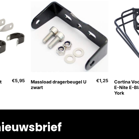
+
+
€
5,95
€
1,25
t
Massload dragerbeugel U
Cortina Vo
zwart
E-Nite E-B
York
nieuwsbrief