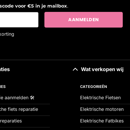
.
ngscode voor €5 in je mailbox
korting
ties
Wat verkopen wij
IES
CATEGORIEËN
ie aanmelden 🛠️
Elektrische Fietsen
che fiets reparatie
Elektrische motoren
reparaties
Elektrische Fatbikes