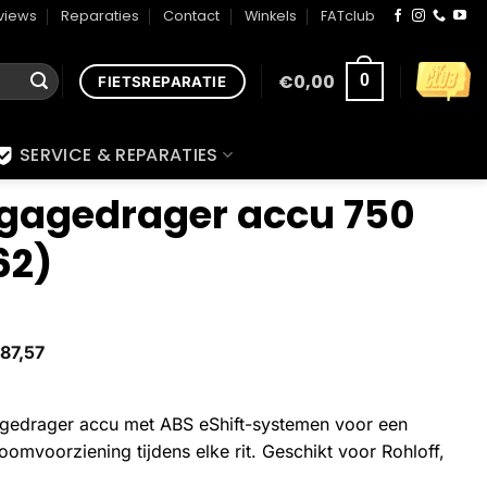
views
Reparaties
Contact
Winkels
FATclub
€
0,00
0
FIETSREPARATIE
SERVICE & REPARATIES
gagedrager accu 750
62)
87,57
agedrager accu met ABS eShift-systemen voor een
oomvoorziening tijdens elke rit. Geschikt voor Rohloff,