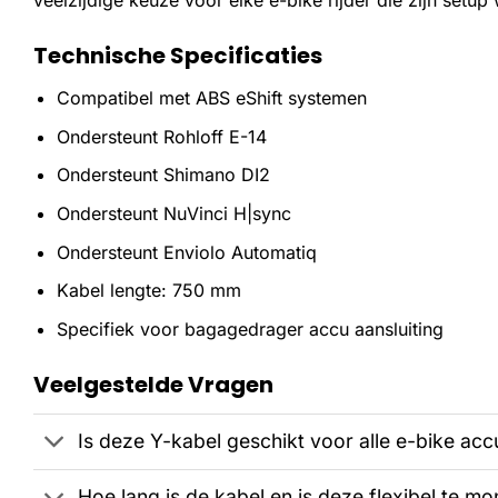
veelzijdige keuze voor elke e-bike rijder die zijn setup 
Technische Specificaties
Compatibel met ABS eShift systemen
Ondersteunt Rohloff E-14
Ondersteunt Shimano DI2
Ondersteunt NuVinci H|sync
Ondersteunt Enviolo Automatiq
Kabel lengte: 750 mm
Specifiek voor bagagedrager accu aansluiting
Veelgestelde Vragen
Is deze Y-kabel geschikt voor alle e-bike acc
Hoe lang is de kabel en is deze flexibel te m