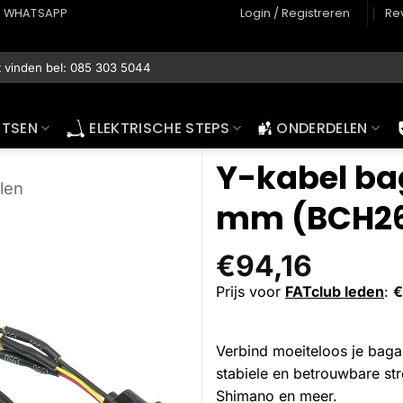
WHATSAPP
Login / Registreren
Re
ETSEN
ELEKTRISCHE STEPS
ONDERDELEN
Y-kabel ba
len
mm (BCH2
€
94,16
Prijs voor
FATclub leden
:
€
Verbind moeiteloos je bag
stabiele en betrouwbare str
Shimano en meer.