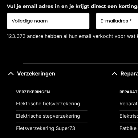
Vul je email adres in en je krijgt direct een korti
123.372 andere hebben al hun email verkocht voor wat 
Verzekeringen
Repara
VERZEKERINGEN
REPARAT
Elektrische fietsverzekering
Reparat
Elektrische stepverzekering
Elektris
Fietsverzekering Super73
Fatbike 