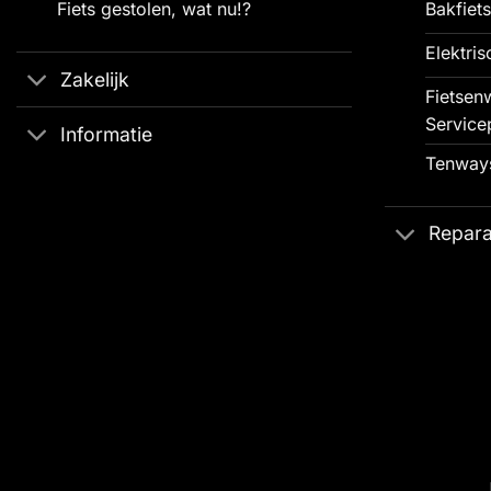
Fiets gestolen, wat nu!?
Bakfiets
Elektris
Zakelijk
Fietsenw
Service
Informatie
Tenways
Repara