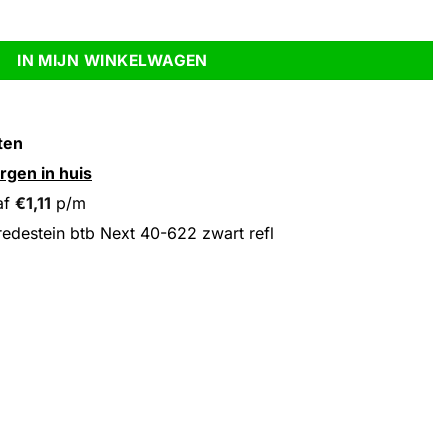
rt refl aantal
IN MIJN WINKELWAGEN
ten
rgen in huis
af
€
1,11
p/m
edestein btb Next 40-622 zwart refl