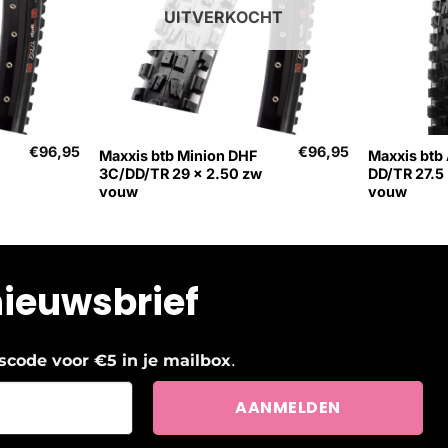
UITVERKOCHT
+
+
€
96,95
€
96,95
Maxxis btb Minion DHF
Maxxis btb
3C/DD/TR 29 x 2.50 zw
DD/TR 27.5
vouw
vouw
nieuwsbrief
.
ngscode voor €5 in je mailbox