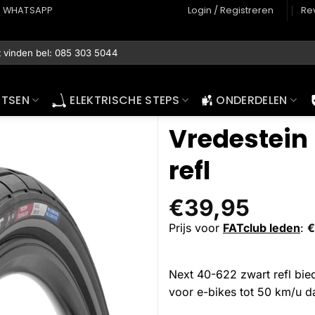
WHATSAPP
Login / Registreren
Re
ETSEN
ELEKTRISCHE STEPS
ONDERDELEN
Vredestein
refl
€
39,95
Prijs voor
FATclub leden
:
€
Next 40-622 zwart refl biedt
voor e-bikes tot 50 km/u da