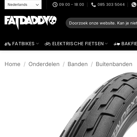
Ga
09:00 - 18:00
085 303 5044
naar
inhoud
Zoeken
naar:
FATBIKES
ELEKTRISCHE FIETSEN
BAKFI
Home
/
Onderdelen
/
Banden
/
Buitenbanden