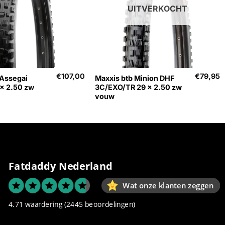
UITVERKOCHT
+
€
107,00
€
79,95
 Assegai
Maxxis btb Minion DHF
 x 2.50 zw
3C/EXO/TR 29 x 2.50 zw
vouw
Fatdaddy Nederland
Wat onze klanten zeggen
4.71 waardering
(2445 beoordelingen)