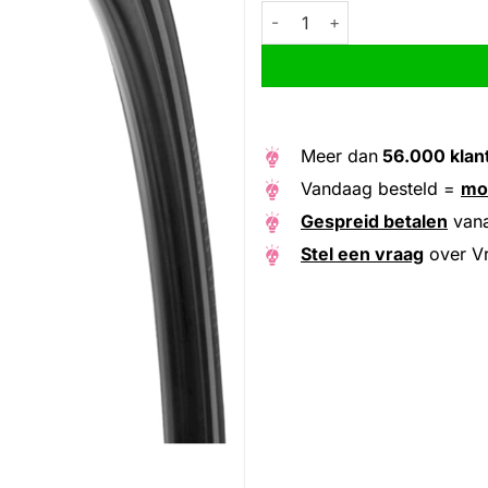
Vredestein btb Next 40-622 zwa
Alternative:
Meer dan
56.000 klan
Vandaag besteld =
mo
Gespreid betalen
van
Stel een vraag
over Vr