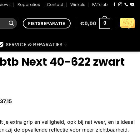
views
Reparaties
Contact
Winkels
FATclub
€
0,00
0
FIETSREPARATIE
SERVICE & REPARATIES
 btb Next 40-622 zwart
37,15
 je extra grip en veiligheid, ook bij nat weer, en is ideaal
nkzij de opvallende reflectie voor meer zichtbaarheid.