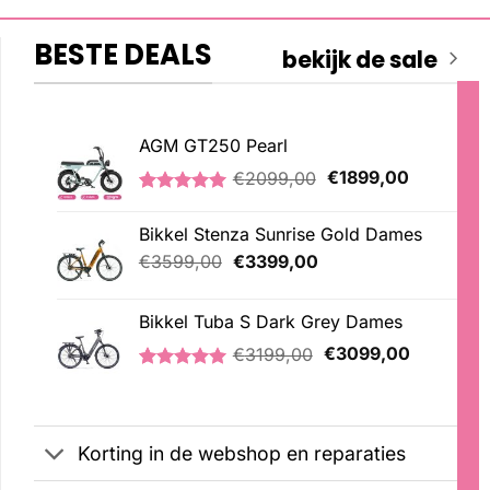
BESTE DEALS
bekijk de sale
AGM GT250 Pearl
Oorspronkelijke
Huidige
€
2099,00
€
1899,00
prijs
prijs
Gewaardeerd
2
was:
is:
5.00
op 5
Bikkel Stenza Sunrise Gold Dames
€2099,00.
€1899,00
gebaseerd
op
Oorspronkelijke
Huidige
€
3599,00
€
3399,00
klantbeoordelingen
prijs
prijs
was:
is:
Bikkel Tuba S Dark Grey Dames
€3599,00.
€3399,00.
Oorspronkelijke
Huidige
€
3199,00
€
3099,00
prijs
prijs
Gewaardeerd
1
was:
is:
5.00
op 5
€3199,00.
€3099,00
gebaseerd
op
Korting in de webshop en reparaties
klantbeoordeling