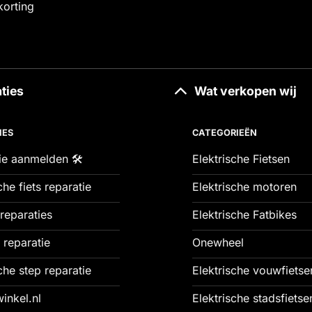
korting
ties
Wat verkopen wij
IES
CATEGORIEËN
ie aanmelden 🛠️
Elektrische Fietsen
che fiets reparatie
Elektrische motoren
reparaties
Elektrische Fatbikes
 reparatie
Onewheel
che step reparatie
Elektrische vouwfietse
inkel.nl
Elektrische stadsfietse