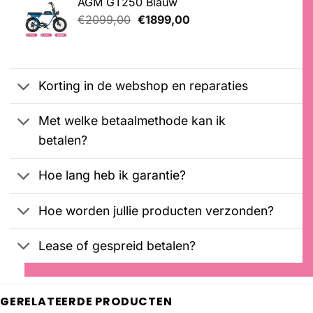
AGM GT250 Blauw
€2999,00.
€2799,00.
Oorspronkelijke
Huidige
€
2099,00
€
1899,00
prijs
prijs
was:
is:
€2099,00.
€1899,00.
Korting in de webshop en reparaties
Met welke betaalmethode kan ik
betalen?
Hoe lang heb ik garantie?
Hoe worden jullie producten verzonden?
Lease of gespreid betalen?
GERELATEERDE PRODUCTEN