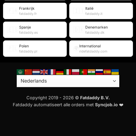
Frankrijk
Italië
🇫🇷
🇮🇹
fatdaddy.fr
fatdaddy.it
Spanje
Denemarken
🇪🇸
🇩🇰
fatdaddy.es
fatdaddy.dk
Polen
International
🇵🇱
🌍
fatdaddy.pl
ridefatdaddy.com
Copyright 2019 - 2026 ©
Fatdaddy B.V.
Fatdaddy automatiseert alle orders met
Syncjob.io
❤️