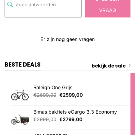
VRAAG
Er zijn nog geen vragen
BESTE DEALS
bekijk de sale
Raleigh One Grijs
Oorspronkelijke
Huidige
€
2699,00
€
2599,00
prijs
prijs
was:
is:
Bimas bakfiets eCargo 3.3 Economy
€2699,00.
€2599,00.
Oorspronkelijke
Huidige
€
2999,00
€
2799,00
prijs
prijs
was:
is: