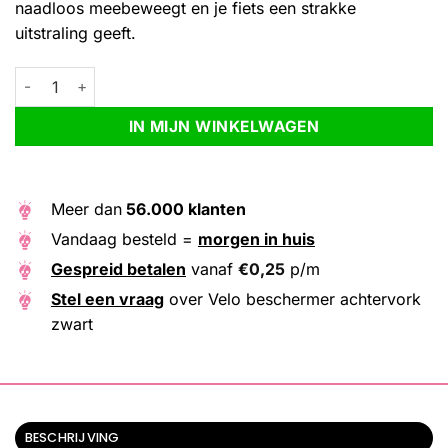
naadloos meebeweegt en je fiets een strakke
uitstraling geeft.
Velo beschermer achtervork zwart aantal
Alternative:
IN MIJN WINKELWAGEN
Meer dan
56.000 klanten
Vandaag besteld =
morgen in huis
Gespreid betalen
vanaf
€
0,25
p/m
Stel een vraag
over Velo beschermer achtervork
zwart
BESCHRIJVING