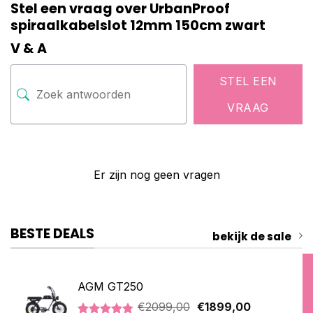
Stel een vraag over UrbanProof
spiraalkabelslot 12mm 150cm zwart
V & A
STEL EEN
VRAAG
Er zijn nog geen vragen
BESTE DEALS
bekijk de sale
AGM GT250
Oorspronkelijke
Huidige
€
2099,00
€
1899,00