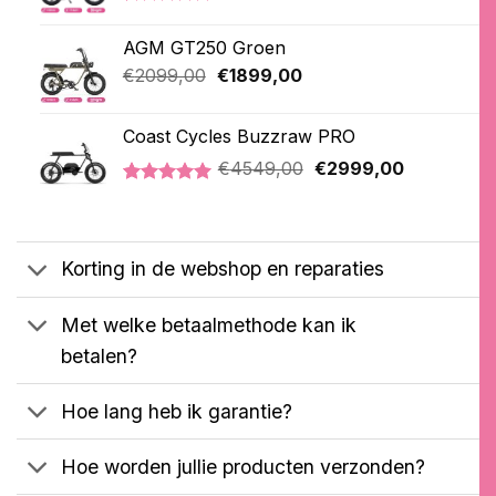
prijs
prijs
Gewaardeerd
21
was:
is:
4.76
op 5
AGM GT250 Groen
€2099,00.
€1899,00.
gebaseerd
op
Oorspronkelijke
Huidige
€
2099,00
€
1899,00
klantbeoordelingen
prijs
prijs
was:
is:
Coast Cycles Buzzraw PRO
€2099,00.
€1899,00.
Oorspronkelijke
Huidige
€
4549,00
€
2999,00
prijs
prijs
Gewaardeerd
1
was:
is:
5.00
op 5
€4549,00.
€2999,00.
gebaseerd
op
Korting in de webshop en reparaties
klantbeoordeling
Met welke betaalmethode kan ik
betalen?
Hoe lang heb ik garantie?
Hoe worden jullie producten verzonden?