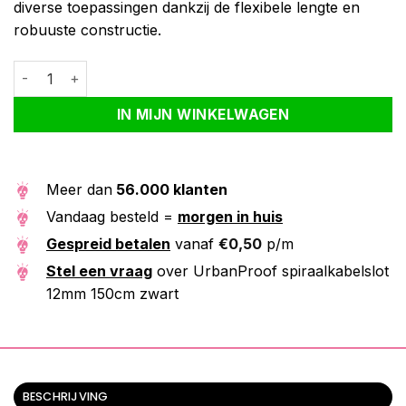
diverse toepassingen dankzij de flexibele lengte en
robuuste constructie.
UrbanProof spiraalkabelslot 12mm 150cm zwart aantal
Alternative:
IN MIJN WINKELWAGEN
Meer dan
56.000 klanten
Vandaag besteld =
morgen in huis
Gespreid betalen
vanaf
€
0,50
p/m
Stel een vraag
over UrbanProof spiraalkabelslot
12mm 150cm zwart
BESCHRIJVING