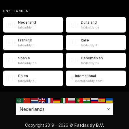
ONZE LANDEN
Nederland
Duitsland
🇳🇱
🇩🇪
fatdaddy.nl
fatdaddy.de
Frankrijk
Italië
🇫🇷
🇮🇹
fatdaddy.fr
fatdaddy.it
Spanje
Denemarken
🇪🇸
🇩🇰
fatdaddy.es
fatdaddy.dk
Polen
International
🇵🇱
🌍
fatdaddy.pl
ridefatdaddy.com
Copyright 2019 - 2026 ©
Fatdaddy B.V.