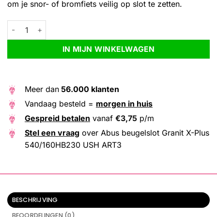
om je snor- of bromfiets veilig op slot te zetten.
Abus beugelslot Granit X-Plus 540/160HB230 USH ART3 aantal
Alternative:
IN MIJN WINKELWAGEN
Meer dan
56.000 klanten
Vandaag besteld =
morgen in huis
Gespreid betalen
vanaf
€
3,75
p/m
Stel een vraag
over Abus beugelslot Granit X-Plus
540/160HB230 USH ART3
BESCHRIJVING
BEOORDELINGEN (0)