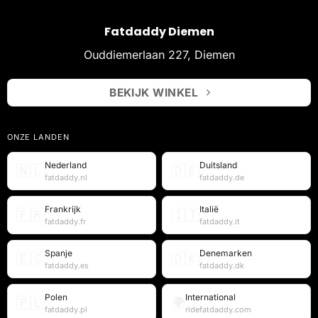
Fatdaddy Diemen
Ouddiemerlaan 227, Diemen
BEKIJK WINKEL
ONZE LANDEN
Nederland
Duitsland
🇳🇱
🇩🇪
fatdaddy.nl
fatdaddy.de
Frankrijk
Italië
🇫🇷
🇮🇹
fatdaddy.fr
fatdaddy.it
Spanje
Denemarken
🇪🇸
🇩🇰
fatdaddy.es
fatdaddy.dk
Polen
International
🇵🇱
🌍
fatdaddy.pl
ridefatdaddy.com