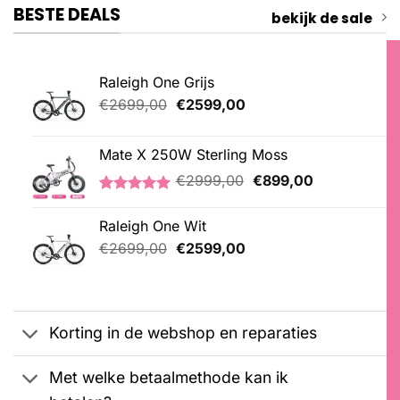
BESTE DEALS
bekijk de sale
Raleigh One Grijs
Oorspronkelijke
Huidige
€
2699,00
€
2599,00
prijs
prijs
was:
is:
Mate X 250W Sterling Moss
€2699,00.
€2599,00.
Oorspronkelijke
Huidige
€
2999,00
€
899,00
prijs
prijs
Gewaardeerd
3
was:
is:
5.00
op 5
Raleigh One Wit
€2999,00.
€899,00.
gebaseerd
Oorspronkelijke
Huidige
op
€
2699,00
€
2599,00
klantbeoordelingen
prijs
prijs
was:
is:
€2699,00.
€2599,00.
Korting in de webshop en reparaties
Met welke betaalmethode kan ik