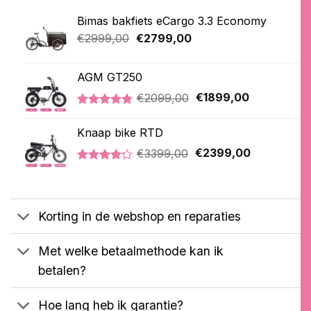
Bimas bakfiets eCargo 3.3 Economy
Oorspronkelijke
Huidige
€
2999,00
€
2799,00
prijs
prijs
was:
is:
AGM GT250
€2999,00.
€2799,00.
Oorspronkelijke
Huidige
€
2099,00
€
1899,00
prijs
prijs
Gewaardeerd
21
was:
is:
4.76
op 5
Knaap bike RTD
€2099,00.
€1899,00.
gebaseerd
Oorspronkelijke
Huidige
op
€
3399,00
€
2399,00
klantbeoordelingen
prijs
prijs
Gewaardeerd
5
was:
is:
4.20
op 5
€3399,00.
€2399,00.
gebaseerd
op
Korting in de webshop en reparaties
klantbeoordelingen
Met welke betaalmethode kan ik
betalen?
Hoe lang heb ik garantie?