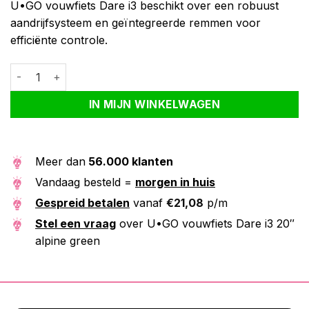
U•GO vouwfiets Dare i3 beschikt over een robuust
aandrijfsysteem en geïntegreerde remmen voor
efficiënte controle.
U•GO vouwfiets Dare i3 20" alpine green aantal
Alternative:
IN MIJN WINKELWAGEN
Meer dan
56.000 klanten
Vandaag besteld =
morgen in huis
Gespreid betalen
vanaf
€
21,08
p/m
Stel een vraag
over U•GO vouwfiets Dare i3 20″
alpine green