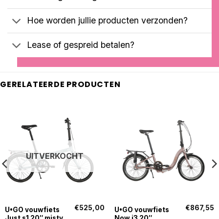
Hoe worden jullie producten verzonden?
Lease of gespreid betalen?
GERELATEERDE PRODUCTEN
UITVERKOCHT
€
525,00
€
867,55
U•GO vouwfiets
U•GO vouwfiets
Just s1 20″ misty
Now i3 20″