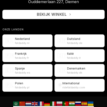
Ouddiemerlaan 227, Diemen
BEKIJK WINKEL
ONZE LANDEN
Nederland
Duitsland
🇳🇱
🇩🇪
fatdaddy.nl
fatdaddy.de
Frankrijk
Italië
🇫🇷
🇮🇹
fatdaddy.fr
fatdaddy.it
Spanje
Denemarken
🇪🇸
🇩🇰
fatdaddy.es
fatdaddy.dk
Polen
International
🇵🇱
🌍
fatdaddy.pl
ridefatdaddy.com