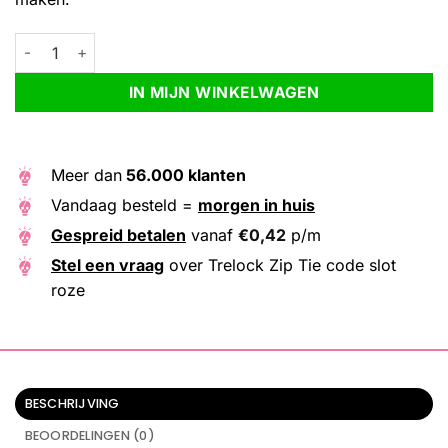
Trelock Zip Tie code slot roze aantal
Alternative:
IN MIJN WINKELWAGEN
Meer dan
56.000 klanten
Vandaag besteld =
morgen in huis
Gespreid betalen
vanaf
€
0,42
p/m
Stel een vraag
over Trelock Zip Tie code slot
roze
BESCHRIJVING
BEOORDELINGEN (0)