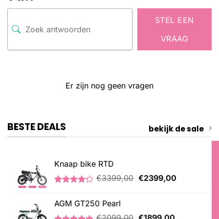
STEL EEN
VRAAG
Er zijn nog geen vragen
BESTE DEALS
bekijk de sale
Knaap bike RTD
Oorspronkelijke
Huidige
€
3399,00
€
2399,00
prijs
prijs
Gewaardeerd
5
was:
is:
4.20
op 5
AGM GT250 Pearl
€3399,00.
€2399,00.
gebaseerd
op
Oorspronkelijke
Huidige
€
2099,00
€
1899,00