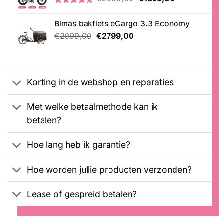
klantbeoordelingen
prijs
prijs
Gewaardeerd
2
was:
is:
5.00
op 5
Bimas bakfiets eCargo 3.3 Economy
€2099,00.
€1899,00.
gebaseerd
Oorspronkelijke
Huidige
op
€
2999,00
€
2799,00
klantbeoordelingen
prijs
prijs
was:
is:
€2999,00.
€2799,00.
Korting in de webshop en reparaties
Met welke betaalmethode kan ik
betalen?
Hoe lang heb ik garantie?
Hoe worden jullie producten verzonden?
Lease of gespreid betalen?