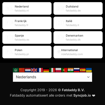
Nederland
Duitsland
🇳🇱
🇩🇪
fatdaddy.nl
fatdaddy.de
Frankrijk
Italië
🇫🇷
🇮🇹
fatdaddy.fr
fatdaddy.it
Spanje
Denemarken
🇪🇸
🇩🇰
fatdaddy.es
fatdaddy.dk
Polen
International
🇵🇱
🌍
fatdaddy.pl
ridefatdaddy.com
Copyright 2019 - 2026 ©
Fatdaddy B.V.
Fatdaddy automatiseert alle orders met
Syncjob.io
❤️