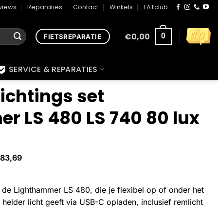
views
Reparaties
Contact
Winkels
FATclub
€
0,00
0
FIETSREPARATIE
SERVICE & REPARATIES
lichtings set
r LS 480 LS 740 80 lux
83,69
et de Lighthammer LS 480, die je flexibel op of onder het
 helder licht geeft via USB-C opladen, inclusief remlicht