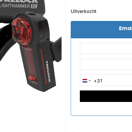
Uitverkocht
Emai
+31
NETHERLANDS
+31