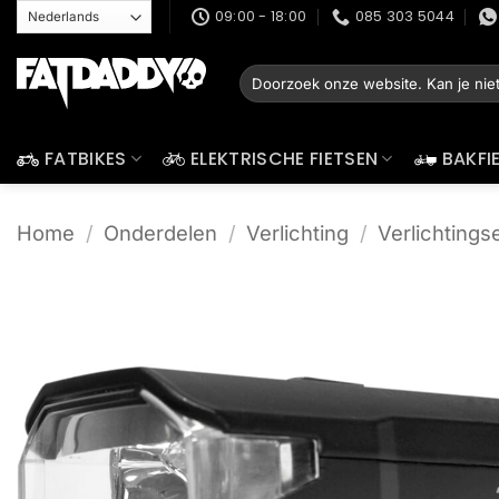
Ga
09:00 - 18:00
085 303 5044
naar
inhoud
Zoeken
naar:
FATBIKES
ELEKTRISCHE FIETSEN
BAKFI
Home
/
Onderdelen
/
Verlichting
/
Verlichtings