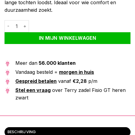
lange tochten loodst. Ideaal voor wie comfort en
duurzaamheid zoekt.
Terry zadel Fisio GT heren zwart aantal
Alternative:
IN MIJN WINKELWAGEN
Meer dan
56.000 klanten
Vandaag besteld =
morgen in huis
Gespreid betalen
vanaf
€
2,28
p/m
Stel een vraag
over Terry zadel Fisio GT heren
zwart
BESCHRIJVING