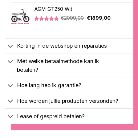
was:
is:
AGM GT250 Wit
€2699,00.
€2599,00.
Oorspronkelijke
Huidige
€
2099,00
€
1899,00
prijs
prijs
Gewaardeerd
1
was:
is:
5.00
op 5
€2099,00.
€1899,00.
gebaseerd
op
Korting in de webshop en reparaties
klantbeoordeling
Met welke betaalmethode kan ik
betalen?
Hoe lang heb ik garantie?
Hoe worden jullie producten verzonden?
Lease of gespreid betalen?