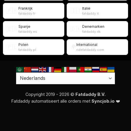
Frankrijk
Italië
🇫🇷
🇮🇹
fatdaddy.fr
fatdaddy.it
Spanje
Denemarken
🇪🇸
🇩🇰
fatdaddy.es
fatdaddy.dk
Polen
International
🇵🇱
🌍
fatdaddy.pl
ridefatdaddy.com
Copyright 2019 - 2026 ©
Fatdaddy B.V.
Fatdaddy automatiseert alle orders met
Syncjob.io
❤️