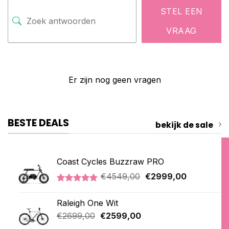
STEL EEN
VRAAG
Er zijn nog geen vragen
BESTE DEALS
bekijk de sale
Coast Cycles Buzzraw PRO
Oorspronkelijke
Huidige
€
4549,00
€
2999,00
prijs
prijs
Gewaardeerd
1
was:
is:
5.00
op 5
Raleigh One Wit
€4549,00.
€2999,00.
gebaseerd
op
Oorspronkelijke
Huidige
€
2699,00
€
2599,00
klantbeoordeling
prijs
prijs